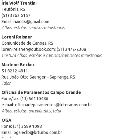
Íria Wolf Trentini
Teutônia, RS
(51) 3762 6157
Email: haidits@gmail.com
Albas, estolas, camisas ministeriais
Loreni Reisner
Comunidade de Canoas, RS
loreni.reisner@outlook.com; (51) 3472-2308
Costura Albas, estolas e camisas/camisetes ministeriais
Marlene Becker
51 8212 4811
Rua João Otto Saenger – Sapiranga, RS
Talar
Oficina de Paramentos Campo Grande
Fone/fax: (11) 56110486
e-mail: oficinadeparamentos@luteranos.com.br
Albas, estolas, antepêndios, talar
OGA
Fone: (51) 3589 1098
Email: ogaieclb@brturbo.com.br