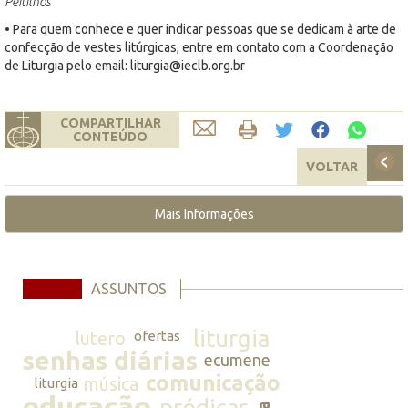
Peitilhos
• Para quem conhece e quer indicar pessoas que se dedicam à arte de
confecção de vestes litúrgicas, entre em contato com a Coordenação
de Liturgia pelo email: liturgia@ieclb.org.br
COMPARTILHAR
CONTEÚDO
VOLTAR
Mais Informações
ASSUNTOS
liturgia
lutero
ofertas
senhas diárias
ecumene
comunicação
música
liturgia
educação
prédicas