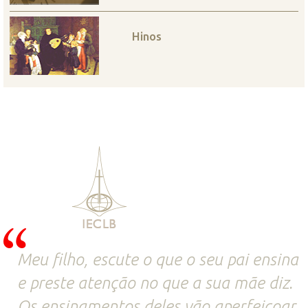
Hinos
Meu filho, escute o que o seu pai ensina
e preste atenção no que a sua mãe diz.
Os ensinamentos deles vão aperfeiçoar