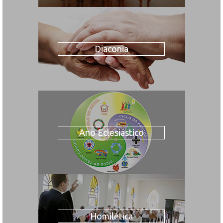
Diaconia
Ano Eclesiástico
Homilética