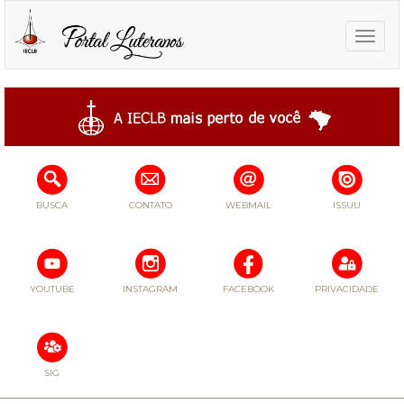
Toggle
naviga
BUSCA
CONTATO
WEBMAIL
ISSUU
YOUTUBE
INSTAGRAM
FACEBOOK
PRIVACIDADE
SIG