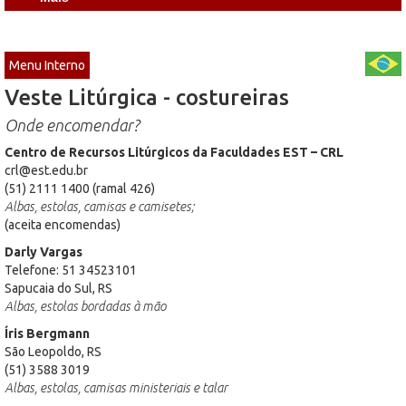
Menu Interno
Veste Litúrgica - costureiras
Onde encomendar?
Centro de Recursos Litúrgicos da Faculdades EST – CRL
crl@est.edu.br
(51) 2111 1400 (ramal 426)
Albas, estolas, camisas e camisetes;
(aceita encomendas)
Darly Vargas
Telefone: 51 34523101
Sapucaia do Sul, RS
Albas, estolas bordadas à mão
Íris Bergmann
São Leopoldo, RS
(51) 3588 3019
Albas, estolas, camisas ministeriais e talar