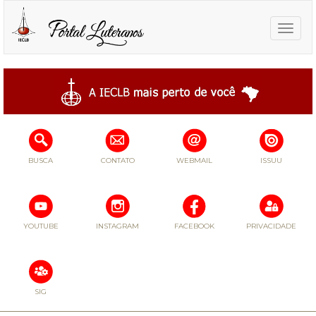
Toggle
naviga
BUSCA
CONTATO
WEBMAIL
ISSUU
YOUTUBE
INSTAGRAM
FACEBOOK
PRIVACIDADE
SIG