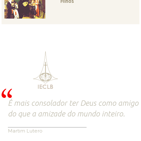
Hinos
É mais consolador ter Deus como amigo
do que a amizade do mundo inteiro.
Martim Lutero