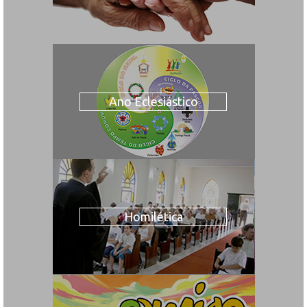
Ano Eclesiástico
Homilética