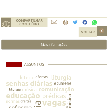
COMPARTILHAR
CONTEÚDO
VOLTAR
Mais Informações
ASSUNTOS
liturgia
lutero
ofertas
senhas diárias
ecumene
comunicação
música
liturgia
educação
prédicas
música
vagas
normas
ofertas
reforma