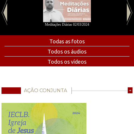
Meditações Diárias 02/03/2024
Todas as fotos
Todos os áudios
Todos os vídeos
AÇÃO CONJUNTA
+