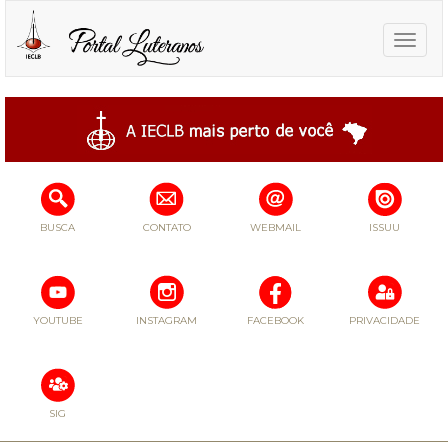
Toggle
naviga
BUSCA
CONTATO
WEBMAIL
ISSUU
YOUTUBE
INSTAGRAM
FACEBOOK
PRIVACIDADE
SIG