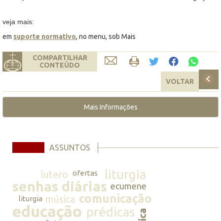
veja mais:
em
suporte normativo
, no menu, sob Mais
COMPARTILHAR
CONTEÚDO
VOLTAR
Mais Informações
ASSUNTOS
liturgia
lutero
ofertas
senhas diárias
ecumene
comunicação
música
liturgia
educação
prédicas