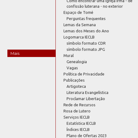
Como encontrar uma Igreja irmã - de
confissão luterana - no exterior
Espaço de Tomé
Perguntas frequentes
Lemas da Semana
Lemas dos Meses do Ano
Logomarca IECLB
símbolo formato CDR
símbolo formato JPG
Mais
Mural
Genealogia
Vagas
Política de Privacidade
Publicações
Artigoteca
Literatura Evangelística
Proclamar Libertação
Rede de Recursos
Rosa de Lutero
Serviços IECLB
Estatística IECLB
Índices IECLB
Plano de Ofertas 2023