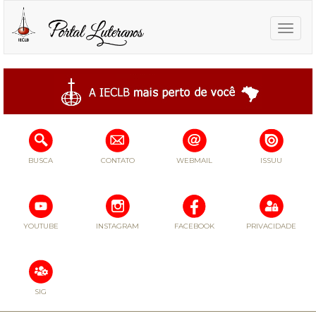
Toggle
naviga
BUSCA
CONTATO
WEBMAIL
ISSUU
YOUTUBE
INSTAGRAM
FACEBOOK
PRIVACIDADE
SIG