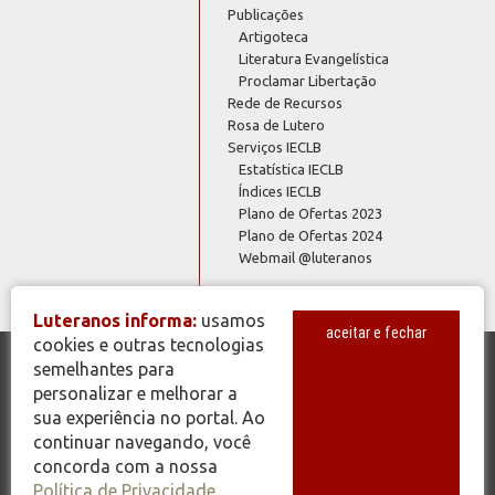
Publicações
Artigoteca
Literatura Evangelística
Proclamar Libertação
Rede de Recursos
Rosa de Lutero
Serviços IECLB
Estatística IECLB
Índices IECLB
Plano de Ofertas 2023
Plano de Ofertas 2024
Webmail @luteranos
Luteranos informa:
usamos
aceitar e fechar
cookies e outras tecnologias
semelhantes para
© Copyright 2026 - Todos os Direitos Reservados - IECLB - Igreja
personalizar e melhorar a
Evangélica de Confissão Luterana no Brasil - Portal Luteranos -
sua experiência no portal. Ao
www.luteranos.com.br
continuar navegando, você
concorda com a nossa
Política de Privacidade
.