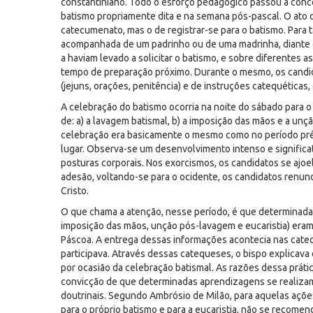
constantiniano. Todo o esforço pedagógico passou a conc
batismo propriamente dita e na semana pós-pascal. O ato de
catecumenato, mas o de registrar-se para o batismo. Para t
acompanhada de um padrinho ou de uma madrinha, diante d
a haviam levado a solicitar o batismo, e sobre diferentes 
tempo de preparação próximo. Durante o mesmo, os candida
(jejuns, orações, penitência) e de instruções catequética
A celebração do batismo ocorria na noite do sábado para o
de: a) a lavagem batismal, b) a imposição das mãos e a unçã
celebração era basicamente o mesmo como no período pré
lugar. Observa-se um desenvolvimento intenso e significat
posturas corporais. Nos exorcismos, os candidatos se ajoe
adesão, voltando-se para o ocidente, os candidatos renunc
Cristo.
O que chama a atenção, nesse período, é que determinada
imposição das mãos, unção pós-lavagem e eucaristia) eram
Páscoa. A entrega dessas informações acontecia nas cate
participava. Através dessas catequeses, o bispo explicava 
por ocasião da celebração batismal. As razões dessa prát
convicção de que determinadas aprendizagens se realizam 
doutrinais. Segundo Ambrósio de Milão, para aquelas açõe
para o próprio batismo e para a eucaristia, não se recome