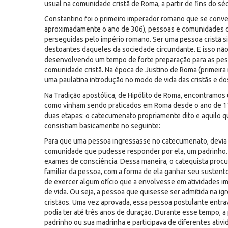
usual na comunidade cristã de Roma, a partir de fins do séc
Constantino foi o primeiro imperador romano que se conve
aproximadamente o ano de 306), pessoas e comunidades cr
perseguidas pelo império romano. Ser uma pessoa cristã sign
destoantes daqueles da sociedade circundante. E isso não e
desenvolvendo um tempo de forte preparação para as pess
comunidade cristã. Na época de Justino de Roma (primeira
uma paulatina introdução no modo de vida das cristãs e do
Na Tradição apostólica, de Hipólito de Roma, encontramos
como vinham sendo praticados em Roma desde o ano de 17
duas etapas: o catecumenato propriamente dito e aquilo 
consistiam basicamente no seguinte:
Para que uma pessoa ingressasse no catecumenato, devia 
comunidade que pudesse responder por ela, um padrinho. 
exames de consciência. Dessa maneira, o catequista procu
familiar da pessoa, com a forma de ela ganhar seu sustent
de exercer algum ofício que a envolvesse em atividades imo
de vida. Ou seja, a pessoa que quisesse ser admitida na ig
cristãos. Uma vez aprovada, essa pessoa postulante entr
podia ter até três anos de duração. Durante esse tempo,
padrinho ou sua madrinha e participava de diferentes ativ