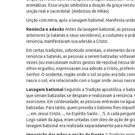
aromáticas. Essa unção simboliza a doação da graça nece
unção real e sacerdotal. (Ambrósio de Milão)
Unção com mirra, após a lavagem batismal. Manifesta união 
Renúncia e adesão
Antes da lavagem batismal, as pessoa
anteriores (a Satanás e seus servidores), a costumes e pr
renúncia, manifestavam sua adesão a Cristo.
Em certas tradições, sobretudo orientais, o elemento da 
renúncia a Satanás, as pessoas a serem batizadas voltava
vezes (ou executavam outros gestos de repulsa) nessa dir
olhos erguidos, expressavam sua adesão a Cristo, proferin
Senhor. O ocidente, região onde o sol se põe, era tido com
nasce o sol, era relacionado com o lugar onde Jesus nasce
Lavagem batismal
Segundo a Tradição apostólica, o bat
que seriam batizadas se despiam e realizavam a renúncia.
exorcismo. Em continuidade, as pessoas entravam na águ
batizadas. Para tanto, quem presidia o batismo lhes impunh
..., em Jesus Cristo ..., no Espírito Santo ... ?). A cada pe
Logo saíam da água, eram untadas com óleo de ação de graç
lavagem batismal era realizada separadamente para mulh
Imposição das mãos e unção da fronte
A Tradição apost