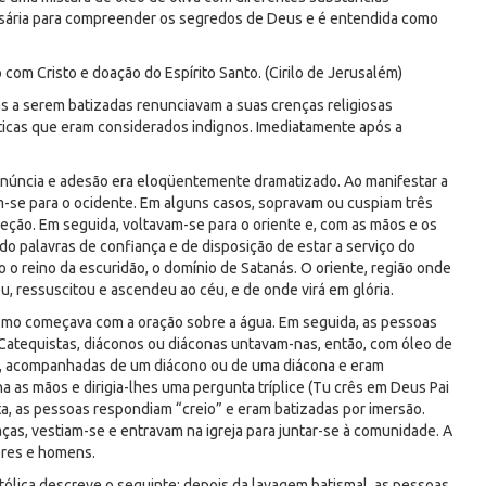
ssária para compreender os segredos de Deus e é entendida como
com Cristo e doação do Espírito Santo. (Cirilo de Jerusalém)
s a serem batizadas renunciavam a suas crenças religiosas
áticas que eram considerados indignos. Imediatamente após a
renúncia e adesão era eloqüentemente dramatizado. Ao manifestar a
m-se para o ocidente. Em alguns casos, sopravam ou cuspiam três
eção. Em seguida, voltavam-se para o oriente e, com as mãos e os
do palavras de confiança e de disposição de estar a serviço do
o o reino da escuridão, o domínio de Satanás. O oriente, região onde
u, ressuscitou e ascendeu ao céu, e de onde virá em glória.
ismo começava com a oração sobre a água. Em seguida, as pessoas
 Catequistas, diáconos ou diáconas untavam-nas, então, com óleo de
a, acompanhadas de um diácono ou de uma diácona e eram
a as mãos e dirigia-lhes uma pergunta tríplice (Tu crês em Deus Pai
rgunta, as pessoas respondiam “creio” e eram batizadas por imersão.
as, vestiam-se e entravam na igreja para juntar-se à comunidade. A
eres e homens.
ólica descreve o seguinte: depois da lavagem batismal, as pessoas