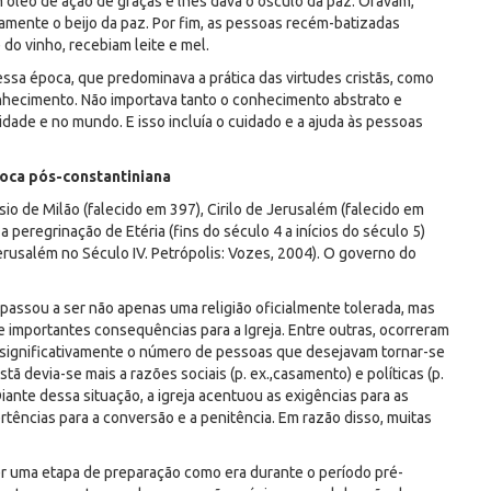
 óleo de ação de graças e lhes dava o ósculo da paz. Oravam,
mente o beijo da paz. Por fim, as pessoas recém-batizadas
 do vinho, recebiam leite e mel.
ssa época, que predominava a prática das virtudes cristãs, como
onhecimento. Não importava tanto o conhecimento abstrato e
nidade e no mundo. E isso incluía o cuidado e a ajuda às pessoas
oca pós-constantiniana
 de Milão (falecido em 397), Cirilo de Jerusalém (falecido em
 peregrinação de Etéria (fins do século 4 a inícios do século 5)
Jerusalém no Século IV. Petrópolis: Vozes, 2004). O governo do
 passou a ser não apenas uma religião oficialmente tolerada, mas
 importantes consequências para a Igreja. Entre outras, ocorreram
 significativamente o número de pessoas que desejavam tornar-se
istã devia-se mais a razões sociais (p. ex.,casamento) e políticas (p.
Diante dessa situação, a igreja acentuou as exigências para as
tências para a conversão e a penitência. Em razão disso, muitas
r uma etapa de preparação como era durante o período pré-