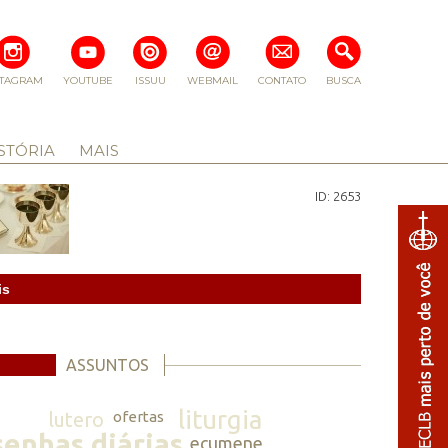
STAGRAM
YOUTUBE
ISSUU
WEBMAIL
CONTATO
BUSCA
STÓRIA
MAIS
ID: 2653
is
ASSUNTOS
liturgia
lutero
ofertas
senhas diárias
ecumene