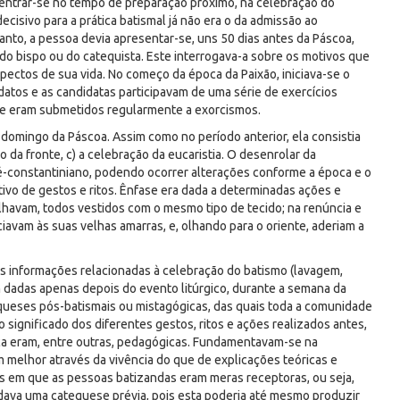
entrar-se no tempo de preparação próximo, na celebração do
cisivo para a prática batismal já não era o da admissão ao
anto, a pessoa devia apresentar-se, uns 50 dias antes da Páscoa,
o bispo ou do catequista. Este interrogava-a sobre os motivos que
aspectos de sua vida. No começo da época da Paixão, iniciava-se o
tos e as candidatas participavam de uma série de exercícios
s, e eram submetidos regularmente a exorcismos.
 domingo da Páscoa. Assim como no período anterior, ela consistia
o da fronte, c) a celebração da eucaristia. O desenrolar da
-constantiniano, podendo ocorrer alterações conforme a época e o
ivo de gestos e ritos. Ênfase era dada a determinadas ações e
lhavam, todos vestidos com o mesmo tipo de tecido; na renúncia e
iavam às suas velhas amarras, e, olhando para o oriente, aderiam a
s informações relacionadas à celebração do batismo (lavagem,
 dadas apenas depois do evento litúrgico, durante a semana da
queses pós-batismais ou mistagógicas, das quais toda a comunidade
o significado dos diferentes gestos, ritos e ações realizados antes,
ica eram, entre outras, pedagógicas. Fundamentavam-se na
melhor através da vivência do que de explicações teóricas e
s em que as pessoas batizandas eram meras receptoras, ou seja,
ndava uma catequese prévia, pois esta poderia até mesmo produzir