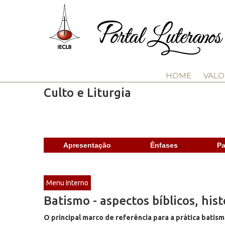
HOME
VALO
Culto e Liturgia
Apresentação
Ênfases
Pa
Menu Interno
Batismo - aspectos bíblicos, his
O principal marco de referência para a prática batism