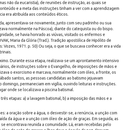
s não da eucaristia), de reuniões de instrução, as quais se
 conteúdo e a meta das instruções tinham a ver com a aprendizagem
ncia era atribuída aos conteúdos éticos.
ada, apresentava-se novamente, junto com seu padrinho ou sua
zava normalmente na Páscoa), diante do catequista ou do bispo.
nidade, se havia honrado as viúvas, visitado os enfermos e
VAK, Maria da Glória (Trad.). Tradição apostólica de Hipólito de
s: Vozes, 1971. p. 50) Ou seja, o que se buscava conhecer era a vida
rinais.
ximo. Durante essa etapa, realizava-se um aprontamento intensivo
diários, de instruções sobre o Evangelho, de imposições de mãos e
alizava o exorcismo e marcava, normalmente com óleo, a fronte, os
o sábado santos, as pessoas candidatas ao batismo jejuavam
domingo, permaneciam em vigília, ouvindo leituras e instruções.
ugar onde se localizava a piscina batismal.
três etapas: a) a lavagem batismal, b) a imposição das mãos e a
: a oração sobre a água, o desvestir-se, a renúncia, a unção com
saída da água e a unção com óleo de ação de graças. Em seguida, as
e se encontrava reunida a comunidade. Lá, eram recebidas pelo