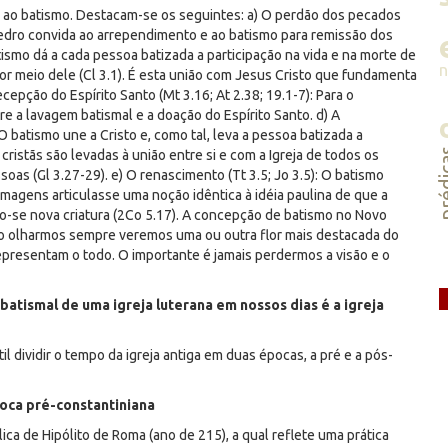
s ao batismo. Destacam-se os seguintes: a) O perdão dos pecados
edro convida ao arrependimento e ao batismo para remissão dos
tismo dá a cada pessoa batizada a participação na vida e na morte de
or meio dele (Cl 3.1). É esta união com Jesus Cristo que fundamenta
cepção do Espírito Santo (Mt 3.16; At 2.38; 19.1-7): Para o
e a lavagem batismal e a doação do Espírito Santo. d) A
 O batismo une a Cristo e, como tal, leva a pessoa batizada a
préd
ristãs são levadas à união entre si e com a Igreja de todos os
oas (Gl 3.27-29). e) O renascimento (Tt 3.5; Jo 3.5): O batismo
imagens articulasse uma noção idêntica à idéia paulina de que a
do-se nova criatura (2Co 5.17). A concepção de batismo no Novo
o olharmos sempre veremos uma ou outra flor mais destacada do
presentam o todo. O importante é jamais perdermos a visão e o
batismal de uma igreja luterana em nossos dias é a igreja
l dividir o tempo da igreja antiga em duas épocas, a pré e a pós-
oca pré-constantiniana
ca de Hipólito de Roma (ano de 215), a qual reflete uma prática