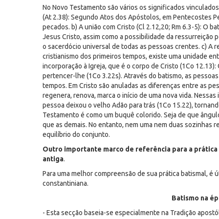
No Novo Testamento são vários os significados vinculado
(At 2.38): Segundo Atos dos Apóstolos, em Pentecostes P
pecados. b) A união com Cristo (Cl 2.12,20; Rm 6.3-5): O ba
Jesus Cristo, assim como a possibilidade da ressurreição p
o sacerdócio universal de todas as pessoas crentes. c) A re
cristianismo dos primeiros tempos, existe uma unidade entr
incorporação à Igreja, que é o corpo de Cristo (1Co 12.13):
pertencer-lhe (1Co 3.22s). Através do batismo, as pessoas c
tempos. Em Cristo são anuladas as diferenças entre as pess
regenera, renova, marca o início de uma nova vida. Nessas 
pessoa deixou o velho Adão para trás (1Co 15.22), tornan
Testamento é como um buquê colorido. Seja de que ângul
que as demais. No entanto, nem uma nem duas sozinhas re
equilíbrio do conjunto.
Outro importante marco de referência para a prática 
antiga
.
Para uma melhor compreensão de sua prática batismal, é úti
constantiniana.
Batismo na ép
- Esta secção baseia-se especialmente na Tradição apostóli