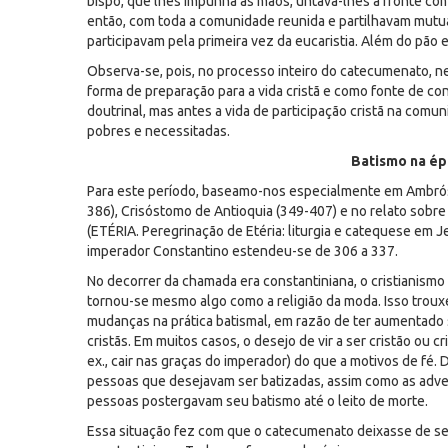
bispo, que lhes impunha as mãos, untava-lhes a fronte com
então, com toda a comunidade reunida e partilhavam mutua
participavam pela primeira vez da eucaristia. Além do pão e
Observa-se, pois, no processo inteiro do catecumenato, ne
forma de preparação para a vida cristã e como fonte de c
doutrinal, mas antes a vida de participação cristã na comu
pobres e necessitadas.
Batismo na ép
Para este período, baseamo-nos especialmente em Ambrósio
386), Crisóstomo de Antioquia (349-407) e no relato sobre a
(ETÉRIA. Peregrinação de Etéria: liturgia e catequese em 
imperador Constantino estendeu-se de 306 a 337.
No decorrer da chamada era constantiniana, o cristianismo
tornou-se mesmo algo como a religião da moda. Isso trouxe
mudanças na prática batismal, em razão de ter aumentado
cristãs. Em muitos casos, o desejo de vir a ser cristão ou cr
ex., cair nas graças do imperador) do que a motivos de fé. 
pessoas que desejavam ser batizadas, assim como as adver
pessoas postergavam seu batismo até o leito de morte.
Essa situação fez com que o catecumenato deixasse de se