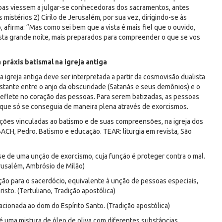
oas viessem a julgar-se conhecedoras dos sacramentos, antes
istérios 2) Cirilo de Jerusalém, por sua vez, dirigindo-se às
afirma: “Mas como sei bem que a vista é mais fiel que o ouvido,
esta grande noite, mais preparados para compreender o que se vos
 práxis batismal na igreja antiga
 igreja antiga deve ser interpretada a partir da cosmovisão dualista
nstante entre o anjo da obscuridade (Satanás e seus demônios) e o
 reflete no coração das pessoas. Para serem batizadas, as pessoas
 que só se conseguia de maneira plena através de exorcismos.
nções vinculadas ao batismo e de suas compreensões, na igreja dos
CH, Pedro. Batismo e educação. TEAR: liturgia em revista, São
se de uma unção de exorcismo, cuja função é proteger contra o mal.
erusalém, Ambrósio de Milão)
ção para o sacerdócio, equivalente à unção de pessoas especiais,
isto. (Tertuliano, Tradição apostólica)
acionada ao dom do Espírito Santo. (Tradição apostólica)
 é uma mistura de óleo de oliva com diferentes substâncias