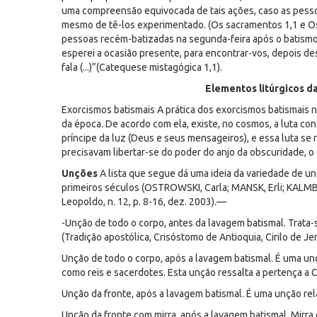
uma compreensão equivocada de tais ações, caso as pess
mesmo de tê-los experimentado. (Os sacramentos 1,1 e Os m
pessoas recém-batizadas na segunda-feira após o batismo, 
esperei a ocasião presente, para encontrar-vos, depois d
fala (...)”(Catequese mistagógica 1,1).
Elementos litúrgicos da
Exorcismos batismais A prática dos exorcismos batismais na
da época. De acordo com ela, existe, no cosmos, a luta co
príncipe da luz (Deus e seus mensageiros), e essa luta se
precisavam libertar-se do poder do anjo da obscuridade, o
Unções
A lista que segue dá uma ideia da variedade de u
primeiros séculos (OSTROWSKI, Carla; MANSK, Erli; KALMBA
Leopoldo, n. 12, p. 8-16, dez. 2003).—
-Unção de todo o corpo, antes da lavagem batismal. Trata-
(Tradição apostólica, Crisóstomo de Antioquia, Cirilo de J
Unção de todo o corpo, após a lavagem batismal. É uma un
como reis e sacerdotes. Esta unção ressalta a pertença a Cr
Unção da fronte, após a lavagem batismal. É uma unção rel
Unção da fronte com mirra, após a lavagem batismal. Mirra