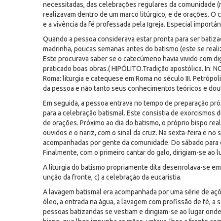
necessitadas, das celebrações regulares da comunidade (ma
realizavam dentro de um marco litúrgico, e de orações. O
e a vivência da fé professada pela Igreja. Especial importâ
Quando a pessoa considerava estar pronta para ser batiz
madrinha, poucas semanas antes do batismo (este se reali
Este procurava saber se o catecúmeno havia vivido com dig
praticado boas obras.( HIPÓLITO.Tradição apostólica. In: NO
Roma: liturgia e catequese em Roma no século III. Petrópoli
da pessoa e não tanto seus conhecimentos teóricos e dout
Em seguida, a pessoa entrava no tempo de preparação pró
para a celebração batismal. Este consistia de exorcismos 
de orações. Próximo ao dia do batismo, o próprio bispo re
ouvidos e o nariz, com o sinal da cruz. Na sexta-feira e n
acompanhadas por gente da comunidade. Do sábado para o 
Finalmente, com o primeiro cantar do galo, dirigiam-se ao l
A liturgia do batismo propriamente dita desenrolava-se em 
unção da fronte, c) a celebração da eucaristia.
A lavagem batismal era acompanhada por uma série de ações
óleo, a entrada na água, a lavagem com profissão de fé, a 
pessoas batizandas se vestiam e dirigiam-se ao lugar ond