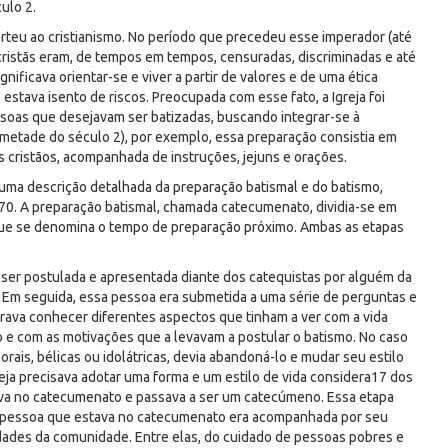
ulo 2.
rteu ao cristianismo. No período que precedeu esse imperador (até
istãs eram, de tempos em tempos, censuradas, discriminadas e até
ificava orientar-se e viver a partir de valores e de uma ética
stava isento de riscos. Preocupada com esse fato, a Igreja foi
oas que desejavam ser batizadas, buscando integrar-se à
 metade do século 2), por exemplo, essa preparação consistia em
s cristãos, acompanhada de instruções, jejuns e orações.
 uma descrição detalhada da preparação batismal e do batismo,
0. A preparação batismal, chamada catecumenato, dividia-se em
que se denomina o tempo de preparação próximo. Ambas as etapas
ser postulada e apresentada diante dos catequistas por alguém da
Em seguida, essa pessoa era submetida a uma série de perguntas e
rava conhecer diferentes aspectos que tinham a ver com a vida
o e com as motivações que a levavam a postular o batismo. No caso
rais, bélicas ou idolátricas, devia abandoná-lo e mudar seu estilo
reja precisava adotar uma forma e um estilo de vida considera17 dos
ava no catecumenato e passava a ser um catecúmeno. Essa etapa
 a pessoa que estava no catecumenato era acompanhada por seu
idades da comunidade. Entre elas, do cuidado de pessoas pobres e