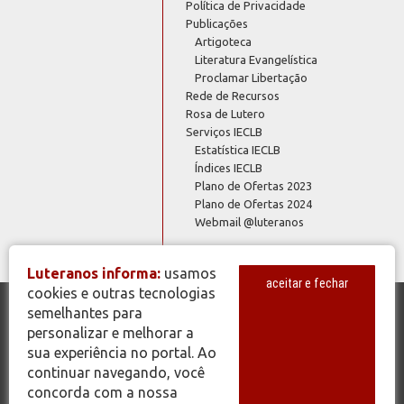
Política de Privacidade
Publicações
Artigoteca
Literatura Evangelística
Proclamar Libertação
Rede de Recursos
Rosa de Lutero
Serviços IECLB
Estatística IECLB
Índices IECLB
Plano de Ofertas 2023
Plano de Ofertas 2024
Webmail @luteranos
Luteranos informa:
usamos
aceitar e fechar
cookies e outras tecnologias
semelhantes para
© Copyright 2026 - Todos os Direitos Reservados - IECLB - Igreja
personalizar e melhorar a
Evangélica de Confissão Luterana no Brasil - Portal Luteranos -
sua experiência no portal. Ao
www.luteranos.com.br
continuar navegando, você
concorda com a nossa