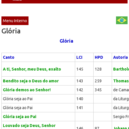
Menu Interno
Glória
Glória
Canto
LCI
HPD
Autoria
A ti, Senhor, meu Deus, exalto
145
128
Barthol
Bendito seja o Deus do amor
143
259
Thomas
Glória demos ao Senhor!
142
345
de Cama
Glória seja ao Pai
140
da Liturg
Glória seja ao Pai
141
da Liturg
Glória seja ao Pai
Sergio Fr
Louvado seja Deus, Senhor
146
87
Johann 