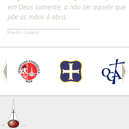
em Deus somente, a não ser aquele que
põe as mãos à obra.
Martim Lutero