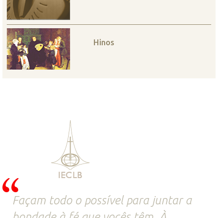
Hinos
Façam todo o possível para juntar a
bondade à fé que vocês têm. À