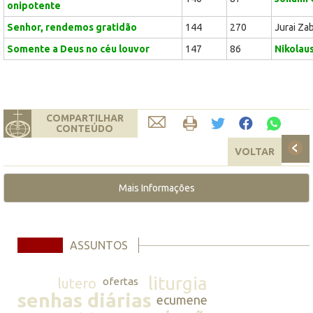
onipotente
Senhor, rendemos gratidão
144
270
Jurai Za
Somente a Deus no céu louvor
147
86
Nikolau
COMPARTILHAR
CONTEÚDO
VOLTAR
Mais Informações
ASSUNTOS
liturgia
lutero
ofertas
senhas diárias
ecumene