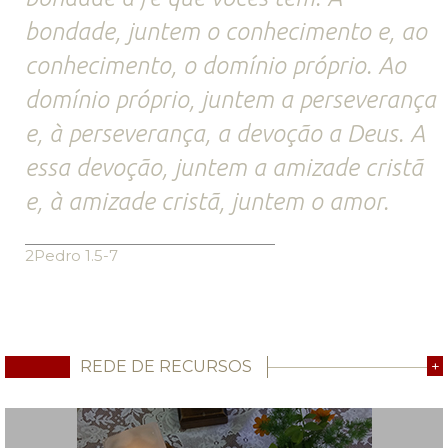
bondade, juntem o conhecimento e, ao
conhecimento, o domínio próprio. Ao
domínio próprio, juntem a perseverança
e, à perseverança, a devoção a Deus. A
essa devoção, juntem a amizade cristã
e, à amizade cristã, juntem o amor.
2Pedro 1.5-7
REDE DE RECURSOS
+