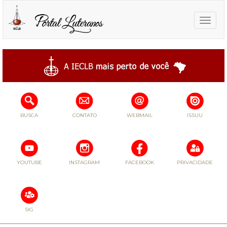
Toggle
naviga
BUSCA
CONTATO
WEBMAIL
ISSUU
YOUTUBE
INSTAGRAM
FACEBOOK
PRIVACIDADE
SIG