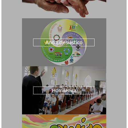
Ano Eclesiástico
Homilética