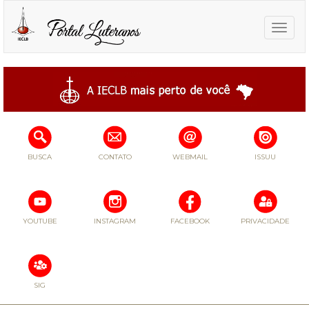
Toggle
naviga
BUSCA
CONTATO
WEBMAIL
ISSUU
YOUTUBE
INSTAGRAM
FACEBOOK
PRIVACIDADE
SIG