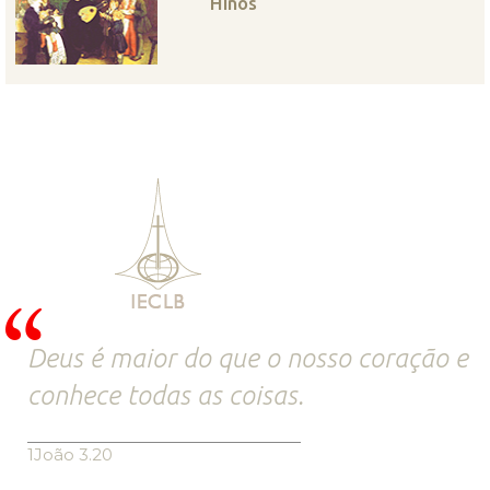
Hinos
Deus é maior do que o nosso coração e
conhece todas as coisas.
1João 3.20