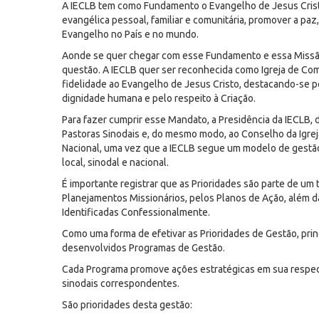
A IECLB tem como Fundamento o Evangelho de Jesus Cristo
evangélica pessoal, familiar e comunitária, promover a paz
Evangelho no País e no mundo.
Aonde se quer chegar com esse Fundamento e essa Missão
questão. A IECLB quer ser reconhecida como Igreja de Comu
fidelidade ao Evangelho de Jesus Cristo, destacando-se 
dignidade humana e pelo respeito à Criação.
Para fazer cumprir esse Mandato, a Presidência da IECLB
Pastoras Sinodais e, do mesmo modo, ao Conselho da Igreja
Nacional, uma vez que a IECLB segue um modelo de gestão 
local, sinodal e nacional.
É importante registrar que as Prioridades são parte de u
Planejamentos Missionários, pelos Planos de Ação, além das
Identificadas Confessionalmente.
Como uma forma de efetivar as Prioridades de Gestão, prin
desenvolvidos Programas de Gestão.
Cada Programa promove ações estratégicas em sua respect
sinodais correspondentes.
São prioridades desta gestão: