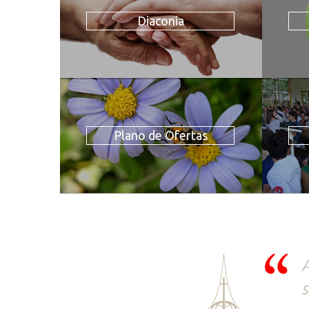
Diaconia
Plano de Ofertas
A
s