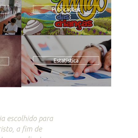
Publicações
Estatística
ia escolhido para
sto, a fim de