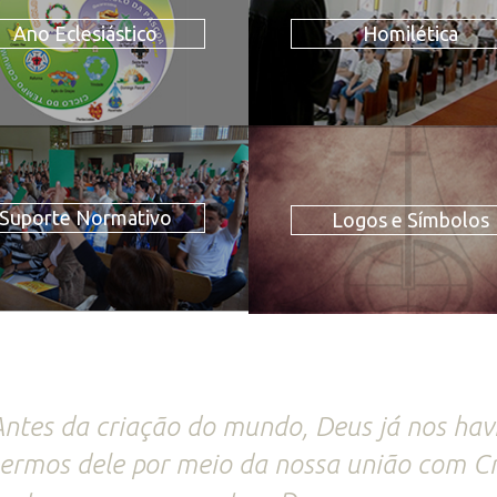
Ano Eclesiástico
Homilética
Suporte Normativo
Logos e Símbolos
ntes da criação do mundo, Deus já nos hav
ermos dele por meio da nossa união com Cri