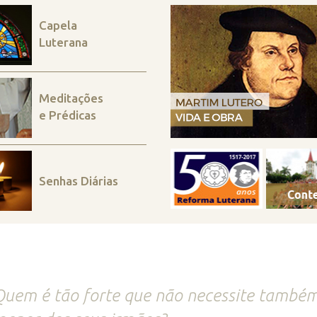
Capela
Luterana
Meditações
e Prédicas
Senhas Diárias
uem é tão forte que não necessite também