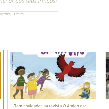
enor dos seus irmãos?
artim Lutero
Tem novidades na revista O Amigo das