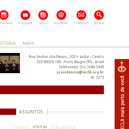
STAGRAM
YOUTUBE
ISSUU
WEBMAIL
CONTATO
BUSCA
STÓRIA
MAIS
Rua Senhor dos Passos , 202 V andar - Centro
CEP 90020-180 - Porto Alegre /RS - Brasil
Telefone(s): (51) 3284-5400
presidencia@ieclb.org.br
ID: 2275
ASSUNTOS
liturgia
lutero
ofertas