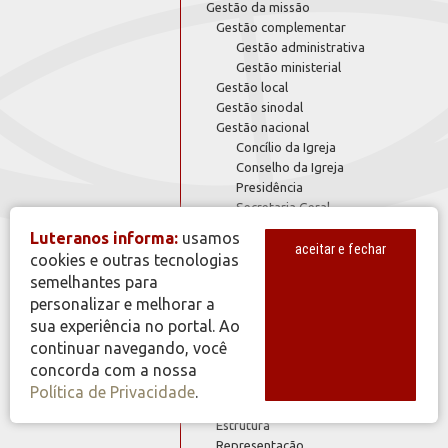
Gestão da missão
Gestão complementar
Gestão administrativa
Gestão ministerial
Gestão local
Gestão sinodal
Gestão nacional
Concílio da Igreja
Conselho da Igreja
Presidência
Secretaria Geral
Governança
Sínodos
Luteranos informa:
usamos
Planejamento
aceitar e fechar
cookies e outras tecnologias
PAMI
semelhantes para
Prioridades de Gestão
personalizar e melhorar a
Suporte documental
sua experiência no portal. Ao
Constituição e regulamentações
complementares
continuar navegando, você
Documentos Confessionais
concorda com a nossa
Suporte Organizativo
Política de Privacidade
.
Compromisso
Estrutura
Representação