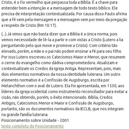
Cristo, é o fio vermelho que perpassa toda a Bíblia. É a chave para
entender bem a intenção e a mensagem de todo texto bíblico. Ele
precisa de interpretação contextualizada. Por causa disso Paulo afirma
que a fé vem pela mensagem e a mensagem vem por meio da pregação
a respeito de Cristo (Rm 10.17).
(...) Já vimos que não basta dizer que a Bíblia é a única norma, pois
vemos necessidade de lê-la a partir e com vistas a Cristo (Lutero a lia
perguntando pelo que move e promove a Cristo). Com critério tão
elevado, porém, a mãe e o pai não podem ensinar a fé para seu filho.
Por isso Lutero escreveu os Catecismos Maior e Menor, que resumem
o cerne do evangelho como dádiva comprometedora. Atualizam e
contextualizam os Credos da Igreja Antiga. Representam, pois, mais
dois elementos normativos da nossa identidade luterana. Um outro
elemento normativo é a Confissão de Augsburgo, escrita por
Melanchthon com o aval de Lutero. Ela foi apresentada, em 1530, aos
líderes da igreja ocidental como instrumento reconciliador para evitar a
cisão, não obtendo, porém, o êxito intencionado. Bíblia, Credos
Antigos, Catecismos Menor e Maior e Confissão de Augsburgo,
portanto, são os documentos normativos da IECLB, que nos integram
na grande família luterana.
Posicionamento sobre Unidade - 2001
texto completo do Posicionamento