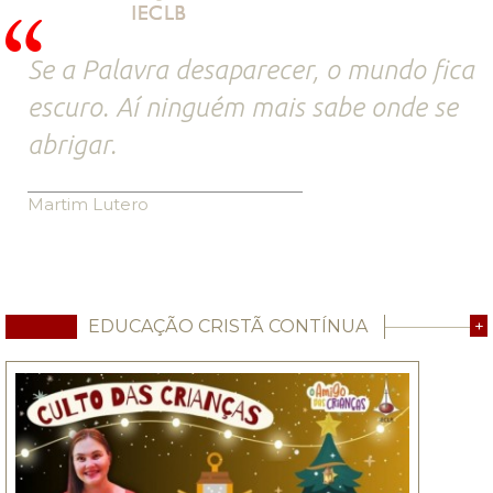
Se a Palavra desaparecer, o mundo fica
escuro. Aí ninguém mais sabe onde se
abrigar.
Martim Lutero
EDUCAÇÃO CRISTÃ CONTÍNUA
+