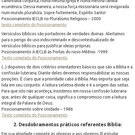
caminhada conjunta, numa mesma igreja e numa mesma família
ecumênica. Dessa maneira, a nossa força missionária será revigorada
num mundo pluralista. Sopre fortemente, Espírito Santo!
Posicionamento IECLB no Pluralismo Religioso – 2000
texto completo do Posicionamento
Versículos bíblicos são portadores de verdades divinas. Alertamos
para o perigo do uso indiscriminado e descontextualizado de
versículos bíblicos para justificar ideias próprias.
Posicionamento A IECLB às Portas do novo Milênio -1999
Texto completo do Posicionamento
(...) dispomos de dois critérios orientadores básicos que são a Bíblia e a
confissão luterana. Diante deles devemos responsabilizar as nossas
posições. É claro que a prioridade cabe à Bíblia. Mas importa que seja
lida em seu conjunto. A leitura seletiva divide e é a origem das seitas.
Para que isto não aconteça, insistimos em nossa confissão luterana
que, antes de qualquer coisa, significa o compromisso com a leitura
integral da Palavra de Deus.
Posicionamento sobre Unidade – 1986
Texto completo do Posicionamento
2. Desdobramentos práticos referentes Bíblia:
Em sua atividade compete às obreiras e aos obreiros (I) estudar