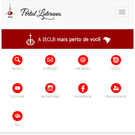
Toggle
naviga
BUSCA
CONTATO
WEBMAIL
ISSUU
YOUTUBE
INSTAGRAM
FACEBOOK
PRIVACIDADE
SIG