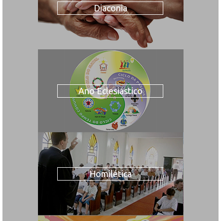
Diaconia
Ano Eclesiástico
Homilética