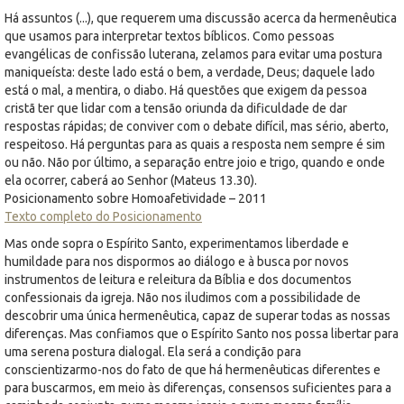
Há assuntos (...), que requerem uma discussão acerca da hermenêutica
que usamos para interpretar textos bíblicos. Como pessoas
evangélicas de confissão luterana, zelamos para evitar uma postura
maniqueísta: deste lado está o bem, a verdade, Deus; daquele lado
está o mal, a mentira, o diabo. Há questões que exigem da pessoa
cristã ter que lidar com a tensão oriunda da dificuldade de dar
respostas rápidas; de conviver com o debate difícil, mas sério, aberto,
respeitoso. Há perguntas para as quais a resposta nem sempre é sim
ou não. Não por último, a separação entre joio e trigo, quando e onde
ela ocorrer, caberá ao Senhor (Mateus 13.30).
Posicionamento sobre Homoafetividade – 2011
Texto completo do Posicionamento
Mas onde sopra o Espírito Santo, experimentamos liberdade e
humildade para nos dispormos ao diálogo e à busca por novos
instrumentos de leitura e releitura da Bíblia e dos documentos
confessionais da igreja. Não nos iludimos com a possibilidade de
descobrir uma única hermenêutica, capaz de superar todas as nossas
diferenças. Mas confiamos que o Espírito Santo nos possa libertar para
uma serena postura dialogal. Ela será a condição para
conscientizarmo-nos do fato de que há hermenêuticas diferentes e
para buscarmos, em meio às diferenças, consensos suficientes para a