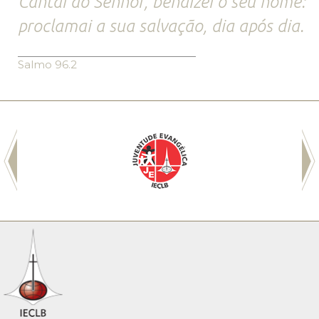
Cantai ao Senhor, bendizei o seu nome:
proclamai a sua salvação, dia após dia.
Salmo 96.2