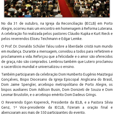
No dia 31 de outubro, na Igreja da Reconciliação (IECLB) em Porto
Alegre, ocorreu mais um encontro em homenagem à Reforma Luterana.
A celebração foi realizada pelos pastores Cláudio Kupka e Kurt Rieck e
pelos reverendos Eliseu Teichmann e Edgar Lemke.
O Prof. Dr. Donaldo Schüler falou sobre a liberdade cristã num mundo
em mudança. Durante a mensagem, convidou a todos para refletirem e
proclamarem a vida. Reforçou que a felicidade e o amor são oferecidos
de graça, não são comprados. Lembrou também que Lutero proclamou
o sacerdócio mundial e universalizou o ensino.
Também participaram da celebração Dom Humberto Eugênio Maiztegui
Gonçalves, Bispo Diocesano da Igreja Episcopal Anglicana do Brasil,
Dom Jaime Spengler, arcebispo metropolitano de Porto Alegre, os
bispos auxiliares Dom Adilson Busin, Dom Donizeti de Souza e Dom
Leomar Brustolin, e o arcebispo emérito Dom Dadeus Grings.
O Reverendo Egon Kopereck, Presidente da IELB, e a Pastora Silvia
Genz, 1ª Vice-presidente da IECLB, fizeram a oração final e
abençoaram aos mais de 550 participantes do evento.