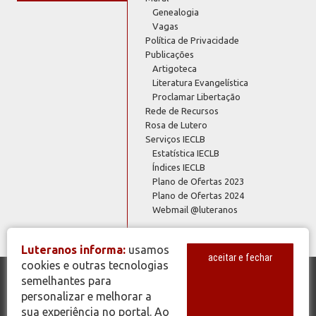
Genealogia
Vagas
Política de Privacidade
Publicações
Artigoteca
Literatura Evangelística
Proclamar Libertação
Rede de Recursos
Rosa de Lutero
Serviços IECLB
Estatística IECLB
Índices IECLB
Plano de Ofertas 2023
Plano de Ofertas 2024
Webmail @luteranos
Luteranos informa:
usamos
aceitar e fechar
cookies e outras tecnologias
semelhantes para
© Copyright 2026 - Todos os Direitos Reservados - IECLB - Igreja
personalizar e melhorar a
Evangélica de Confissão Luterana no Brasil - Portal Luteranos -
sua experiência no portal. Ao