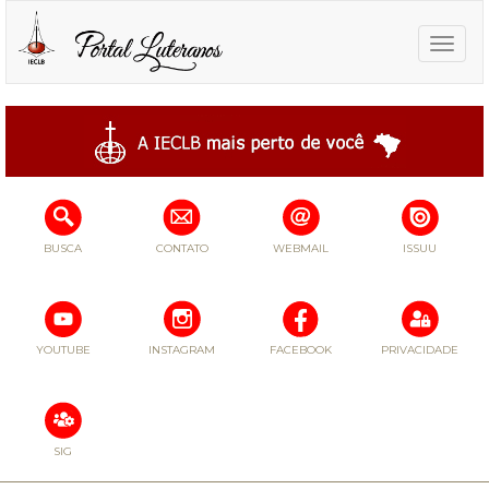
Toggle
naviga
BUSCA
CONTATO
WEBMAIL
ISSUU
YOUTUBE
INSTAGRAM
FACEBOOK
PRIVACIDADE
SIG