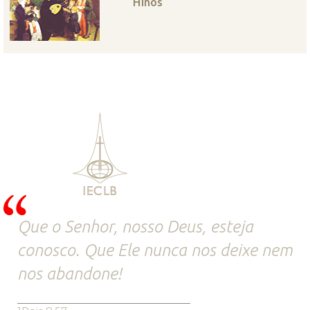
Hinos
Que o Senhor, nosso Deus, esteja
conosco. Que Ele nunca nos deixe nem
nos abandone!