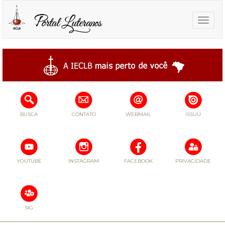
Toggle
naviga
BUSCA
CONTATO
WEBMAIL
ISSUU
YOUTUBE
INSTAGRAM
FACEBOOK
PRIVACIDADE
SIG