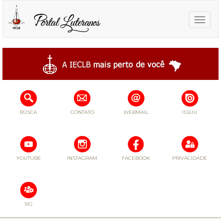
Toggle
naviga
BUSCA
CONTATO
WEBMAIL
ISSUU
YOUTUBE
INSTAGRAM
FACEBOOK
PRIVACIDADE
SIG