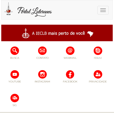
Toggle
naviga
BUSCA
CONTATO
WEBMAIL
ISSUU
YOUTUBE
INSTAGRAM
FACEBOOK
PRIVACIDADE
SIG