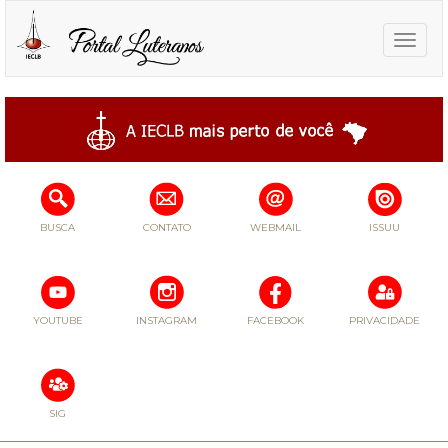
Toggle
naviga
BUSCA
CONTATO
WEBMAIL
ISSUU
YOUTUBE
INSTAGRAM
FACEBOOK
PRIVACIDADE
SIG