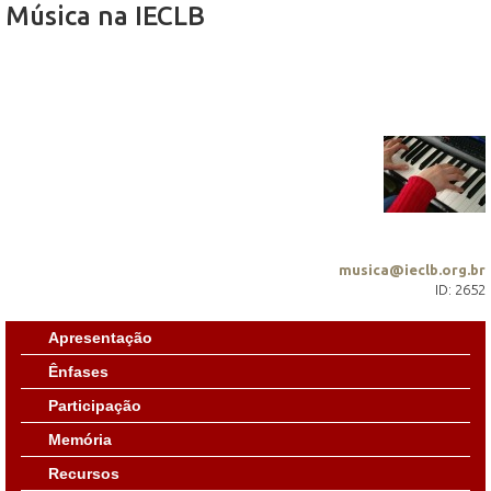
Música na IECLB
musica@ieclb.org.br
ID: 2652
Apresentação
Ênfases
Participação
Memória
Recursos