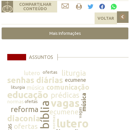
COMPARTILHAR
CONTEÚDO
VOLTAR
Mais Informações
ASSUNTOS
liturgia
lutero
ofertas
senhas diárias
ecumene
comunicação
música
liturgia
educação
prédicas
música
vagas
normas
ofertas
bíblia
reforma
vagas
ecumene
diaconia
normas
lutero
ofertas