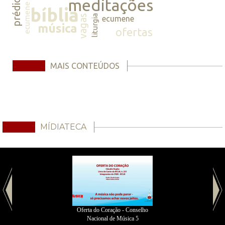
prédicas
meditações
ecumene
bíblia
vagas
liturgia
ecumene
música
ofertas
MAIS CONTEÚDOS
MÍDIATECA
Oferta do Coração - Conselho
Nacional de Música 5