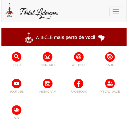
Toggle
naviga
BUSCA
CONTATO
WEBMAIL
ISSUU
YOUTUBE
INSTAGRAM
FACEBOOK
PRIVACIDADE
SIG