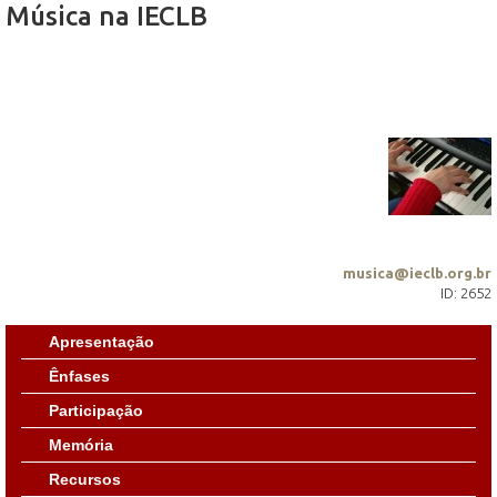
Música na IECLB
musica@ieclb.org.br
ID: 2652
Apresentação
Ênfases
Participação
Memória
Recursos