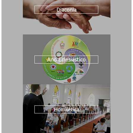
Diaconia
Ano Eclesiástico
Homilética