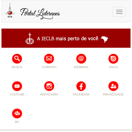
Toggle
naviga
BUSCA
CONTATO
WEBMAIL
ISSUU
YOUTUBE
INSTAGRAM
FACEBOOK
PRIVACIDADE
SIG