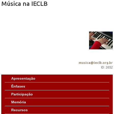
Música na IECLB
musica@ieclb.org.br
ID: 2652
Apresentação
Ênfases
Participação
Memória
Recursos