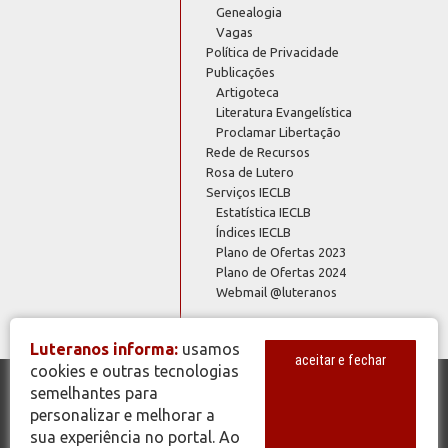
Genealogia
Vagas
Política de Privacidade
Publicações
Artigoteca
Literatura Evangelística
Proclamar Libertação
Rede de Recursos
Rosa de Lutero
Serviços IECLB
Estatística IECLB
Índices IECLB
Plano de Ofertas 2023
Plano de Ofertas 2024
Webmail @luteranos
Luteranos informa:
usamos
aceitar e fechar
cookies e outras tecnologias
semelhantes para
© Copyright 2026 - Todos os Direitos Reservados - IECLB - Igreja
personalizar e melhorar a
Evangélica de Confissão Luterana no Brasil - Portal Luteranos -
sua experiência no portal. Ao
www.luteranos.com.br