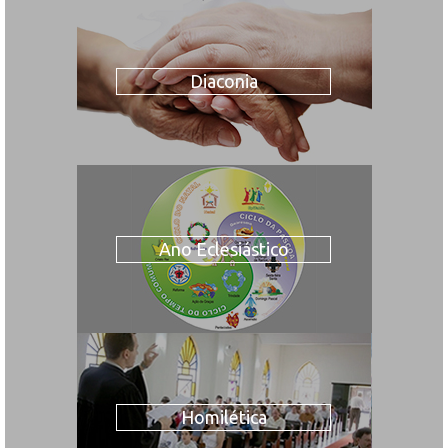
Diaconia
Ano Eclesiástico
Homilética