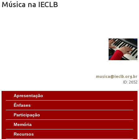
Música na IECLB
musica@ieclb.org.br
ID: 2652
Apresentação
Ênfases
Participação
Memória
Recursos