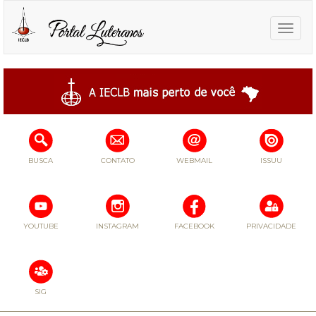
Toggle
naviga
BUSCA
CONTATO
WEBMAIL
ISSUU
YOUTUBE
INSTAGRAM
FACEBOOK
PRIVACIDADE
SIG