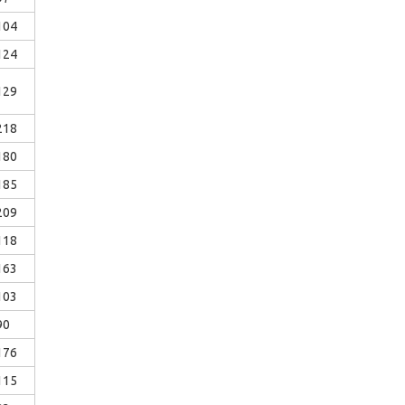
104
124
129
218
180
185
209
118
163
103
90
176
115