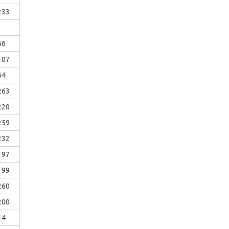
233
66
107
64
263
220
259
232
197
199
260
200
14