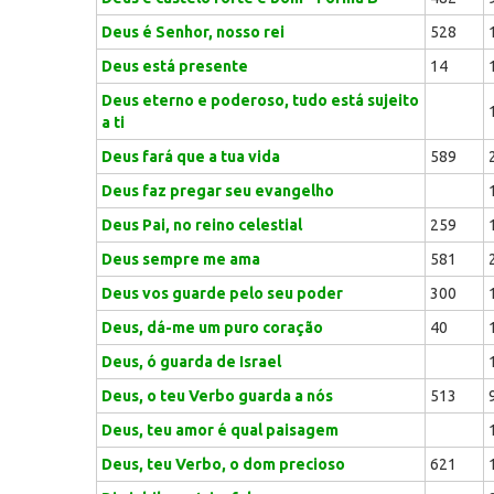
Deus é Senhor, nosso rei
528
Deus está presente
14
Deus eterno e poderoso, tudo está sujeito
a ti
Deus fará que a tua vida
589
Deus faz pregar seu evangelho
Deus Pai, no reino celestial
259
Deus sempre me ama
581
Deus vos guarde pelo seu poder
300
Deus, dá-me um puro coração
40
Deus, ó guarda de Israel
Deus, o teu Verbo guarda a nós
513
Deus, teu amor é qual paisagem
Deus, teu Verbo, o dom precioso
621