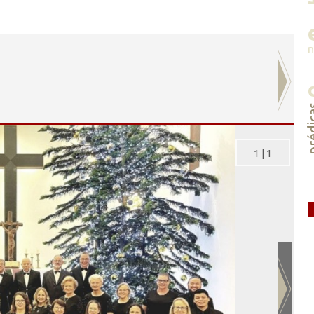
préd
1
|
1