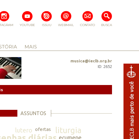
STAGRAM
YOUTUBE
ISSUU
WEBMAIL
CONTATO
BUSCA
STÓRIA
MAIS
musica@ieclb.org.br
ID: 2652
is
ASSUNTOS
liturgia
lutero
ofertas
senhas diárias
ecumene