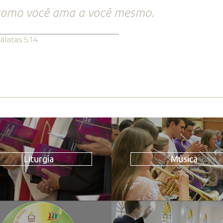
como você ama a você mesmo.
álatas 5.14
Liturgia
Música