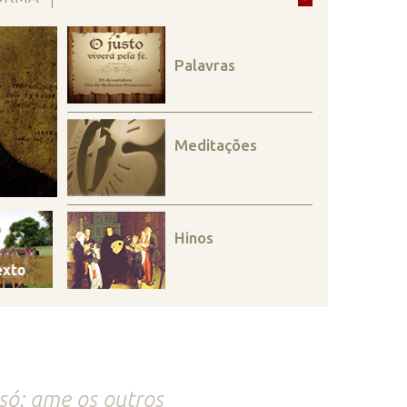
Palavras
Meditações
Hinos
só: ame os outros