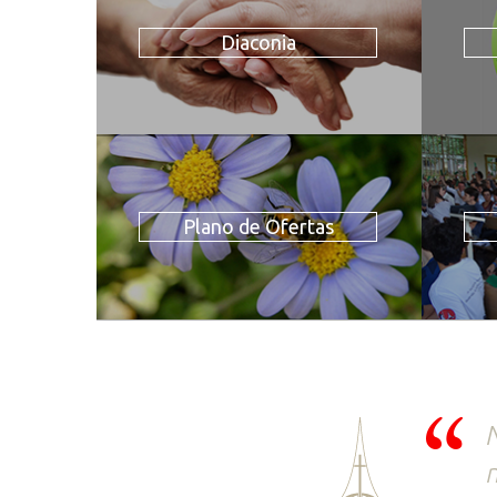
Diaconia
Plano de Ofertas
N
n