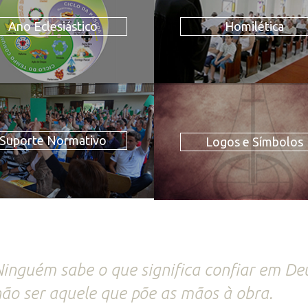
Ano Eclesiástico
Homilética
Suporte Normativo
Logos e Símbolos
inguém sabe o que significa confiar em De
ão ser aquele que põe as mãos à obra.