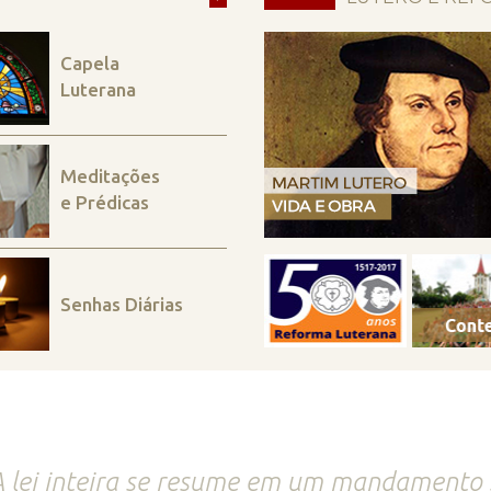
Capela
Luterana
Meditações
e Prédicas
Senhas Diárias
 lei inteira se resume em um mandamento 