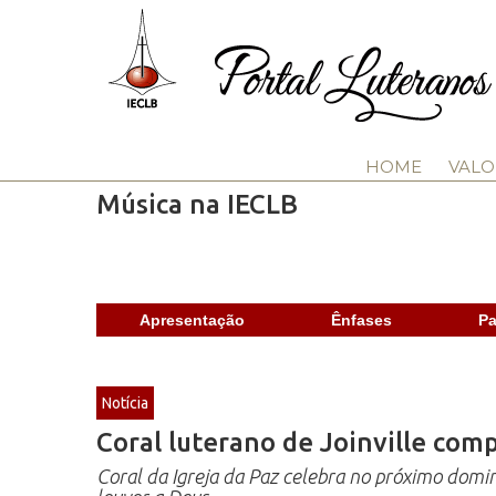
HOME
VALO
Música na IECLB
Apresentação
Ênfases
Pa
Notícia
Coral luterano de Joinville com
Coral da Igreja da Paz celebra no próximo doming