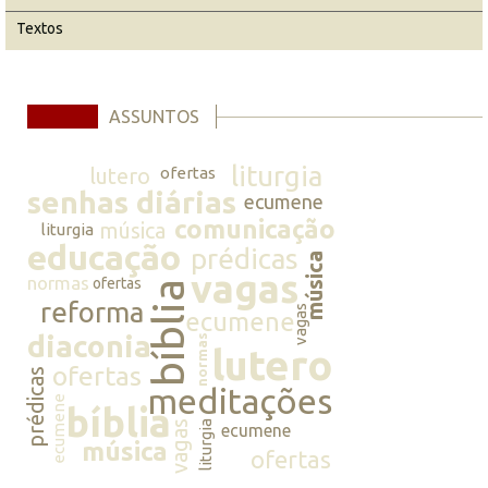
Textos
ASSUNTOS
liturgia
lutero
ofertas
senhas diárias
ecumene
comunicação
música
liturgia
educação
prédicas
música
vagas
normas
ofertas
bíblia
reforma
vagas
ecumene
diaconia
normas
lutero
ofertas
prédicas
meditações
ecumene
bíblia
vagas
liturgia
ecumene
música
ofertas