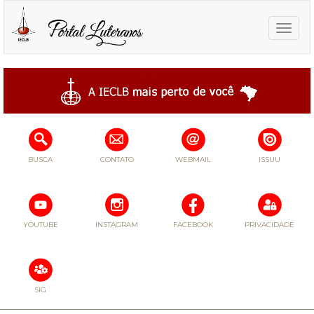
Toggle
naviga
BUSCA
CONTATO
WEBMAIL
ISSUU
YOUTUBE
INSTAGRAM
FACEBOOK
PRIVACIDADE
SIG