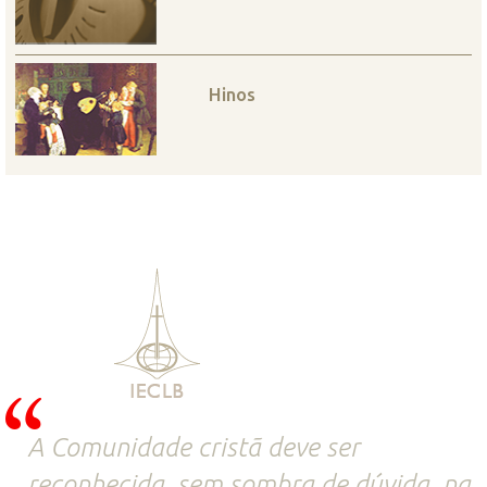
Hinos
A Comunidade cristã deve ser
reconhecida, sem sombra de dúvida, na