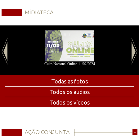
MÍDIATECA
Culto Nacional Online 11/02/2024
Todas as fotos
Todos os áudios
Todos os vídeos
AÇÃO CONJUNTA
+