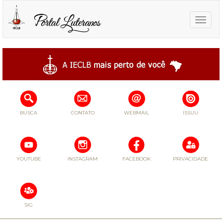
Toggle
naviga
BUSCA
CONTATO
WEBMAIL
ISSUU
YOUTUBE
INSTAGRAM
FACEBOOK
PRIVACIDADE
SIG