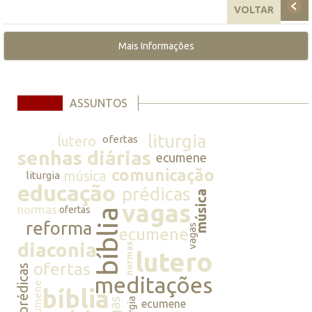
VOLTAR
Mais Informações
ASSUNTOS
liturgia
lutero
ofertas
senhas diárias
ecumene
comunicação
música
liturgia
educação
prédicas
música
vagas
normas
ofertas
bíblia
reforma
vagas
ecumene
diaconia
normas
lutero
ofertas
prédicas
meditações
ecumene
bíblia
ecumene