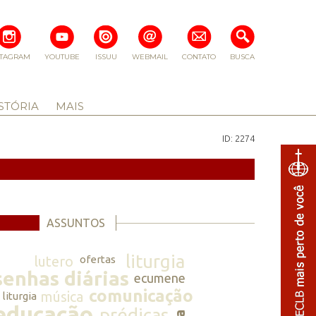
STAGRAM
YOUTUBE
ISSUU
WEBMAIL
CONTATO
BUSCA
STÓRIA
MAIS
ID: 2274
ASSUNTOS
liturgia
lutero
ofertas
senhas diárias
ecumene
comunicação
música
liturgia
educação
prédicas