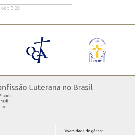
João 3.20
onfissão Luterana no Brasil
4º andar
rasil
g.br
Diversidade de gênero