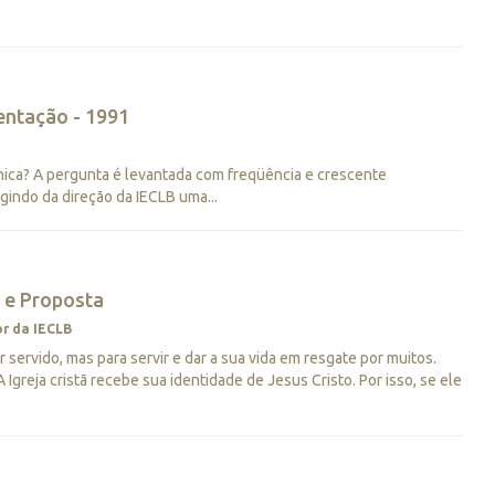
entação - 1991
ica? A pergunta é levantada com freqüência e crescente
igindo da direção da IECLB uma...
e e Proposta
r da IECLB
 servido, mas para servir e dar a sua vida em resgate por muitos.
greja cristã recebe sua identidade de Jesus Cristo. Por isso, se ele