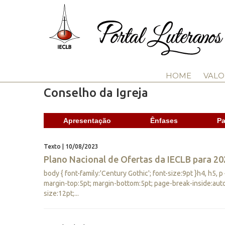
HOME
VALO
Conselho da Igreja
Apresentação
Ênfases
Pa
Texto | 10/08/2023
Plano Nacional de Ofertas da IECLB para 20
body { font-family:'Century Gothic'; font-size:9pt }h4, h5, p
margin-top:5pt; margin-bottom:5pt; page-break-inside:auto
size:12pt;...