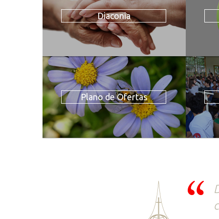
Diaconia
Plano de Ofertas
D
c