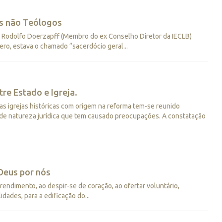
os não Teólogos
os Rodolfo Doerzapff (Membro do ex Conselho Diretor da IECLB)
ero, estava o chamado “sacerdócio geral...
re Estado e Igreja.
ras igrejas históricas com origem na reforma tem-se reunido
 de natureza jurídica que tem causado preocupações. A constatação
Deus por nós
endimento, ao despir-se de coração, ao ofertar voluntário,
idades, para a edificação do...