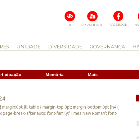
FACEBOOK
SIG
PRIVACIDADE
IN
RES
UNIDADE
DIVERSIDADE
GOVERNANÇA
HI
rticipação
Memória
Mais
24
 { margin:0pt }li, table { margin-top:0pt; margin-bottom:0pt }h4 {
; page-break-after:auto; font-family:'Times New Roman'; font-