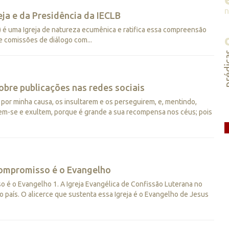
ja e da Presidência da IECLB
B) é uma Igreja de natureza ecumênica e ratifica essa compreensão
e comissões de diálogo com...
préd
obre publicações nas redes sociais
or minha causa, os insultarem e os perseguirem, e, mentindo,
em-se e exultem, porque é grande a sua recompensa nos céus; pois
compromisso é o Evangelho
 é o Evangelho 1. A Igreja Evangélica de Confissão Luterana no
 no país. O alicerce que sustenta essa Igreja é o Evangelho de Jesus