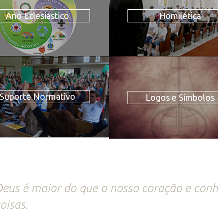
Ano Eclesiástico
Homilética
Suporte Normativo
Logos e Símbolos
eus é maior do que o nosso coração e conh
oisas.