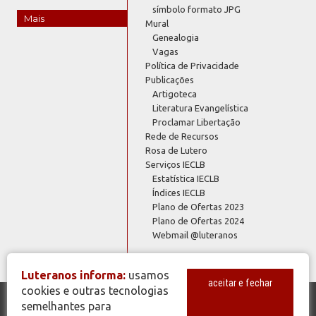
símbolo formato JPG
Mais
Mural
Genealogia
Vagas
Política de Privacidade
Publicações
Artigoteca
Literatura Evangelística
Proclamar Libertação
Rede de Recursos
Rosa de Lutero
Serviços IECLB
Estatística IECLB
Índices IECLB
Plano de Ofertas 2023
Plano de Ofertas 2024
Webmail @luteranos
Luteranos informa:
usamos
aceitar e fechar
cookies e outras tecnologias
semelhantes para
© Copyright 2026 - Todos os Direitos Reservados - IECLB - Igreja