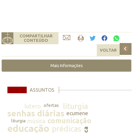
COMPARTILHAR
CONTEÚDO
VOLTAR
Mais Informações
ASSUNTOS
liturgia
lutero
ofertas
senhas diárias
ecumene
comunicação
música
liturgia
educação
prédicas