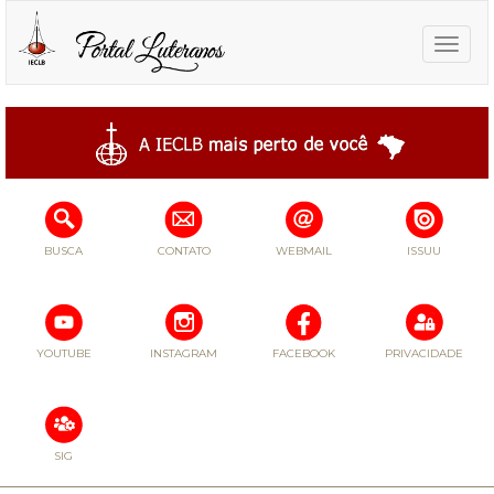
Toggle
naviga
BUSCA
CONTATO
WEBMAIL
ISSUU
YOUTUBE
INSTAGRAM
FACEBOOK
PRIVACIDADE
SIG