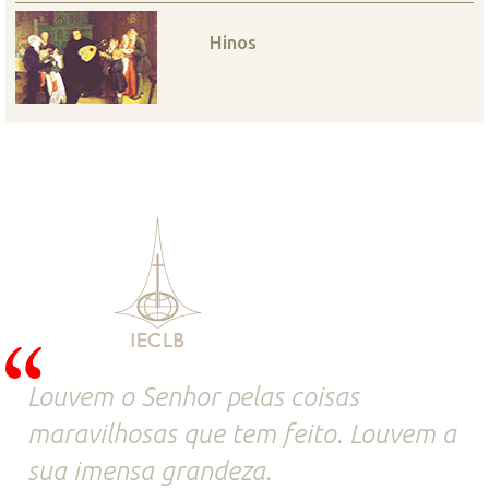
Hinos
Louvem o Senhor pelas coisas
maravilhosas que tem feito. Louvem a
sua imensa grandeza.