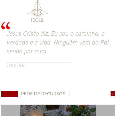
Jesus Cristo diz: Eu sou o caminho, a
verdade e a vida. Ninguém vem ao Pai
senão por mim.
João 14.6
REDE DE RECURSOS
+