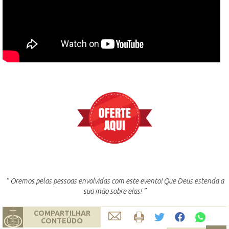
“ Oremos pelas pessoas envolvidas com este evento! Que Deus estenda a
sua mão sobre elas! ”
COMPARTILHAR
CONTEÚDO