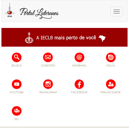
Toggle
naviga
BUSCA
CONTATO
WEBMAIL
ISSUU
YOUTUBE
INSTAGRAM
FACEBOOK
PRIVACIDADE
SIG