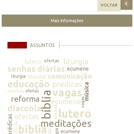
VOLTAR
Mais Informações
ASSUNTOS
liturgia
lutero
ofertas
senhas diárias
ecumene
comunicação
música
liturgia
educação
prédicas
música
vagas
normas
ofertas
bíblia
reforma
vagas
ecumene
diaconia
normas
lutero
ofertas
prédicas
meditações
ecumene
bíblia
ecumene