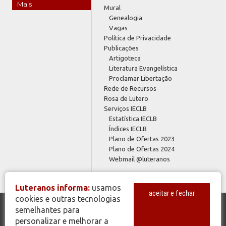
Mais
Mural
Genealogia
Vagas
Política de Privacidade
Publicações
Artigoteca
Literatura Evangelística
Proclamar Libertação
Rede de Recursos
Rosa de Lutero
Serviços IECLB
Estatística IECLB
Índices IECLB
Plano de Ofertas 2023
Plano de Ofertas 2024
Webmail @luteranos
Luteranos informa:
usamos
aceitar e fechar
cookies e outras tecnologias
semelhantes para
© Copyright 2026 - Todos os Direitos Reservados - IECLB - Igreja
personalizar e melhorar a
Evangélica de Confissão Luterana no Brasil - Portal Luteranos -