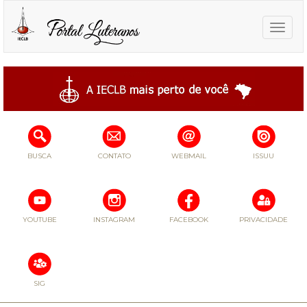
Toggle
naviga
BUSCA
CONTATO
WEBMAIL
ISSUU
YOUTUBE
INSTAGRAM
FACEBOOK
PRIVACIDADE
SIG