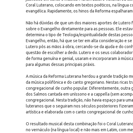
Coral Luterano, colocando em textos poéticos, na língua 
evangélica. Rapidamente, os hinos da Reforma espalharam-
Não há dúvidas de que um dos maiores aportes de Lutero f
sobre o Evangelho diretamente para as pessoas. Ele estav
determina o tipo de Teologia/espiritualidade destas pessoa
Evangelho, então, há que se ter em alta consideração e s
Lutero pôs as mãos à obra, cercando-se da ajuda e do co
questão de escolher a dedo. Lutero e os seus colaboradore
de forma genuína e genial, usaram e incorporaram à música
para algumas dessas principais práxis.
A música da Reforma Luterana herdou a grande tradição mu
da música polifônica e do canto gregoriano. Nestas ricas t
congregacional de cunho popular. Diferentemente, outra g
dos Salmos cantada em uníssono e a cappella (sem acompan
congregacional. Nesta tradição, não havia espaço para uma
luteranos que o seguiram nos séculos posteriores fizeram
artística e elaborada com o canto congregacional de cunho
O resultado musical desta combinação foi o Coral Luteran
no vernáculo (na língua local) e não mais em Latim, com m