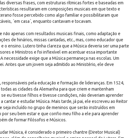
das diversas frases, com estruturas rítmicas fortes e baseadas em
acterísticas resultaram em composições musicais em que texto e
erano fosse percebido como algo familiar e possibilitaram que
táveis, ´em casa´, enquanto cantavam e tocavam.
e não apenas com resultados musicais finais, como adaptação e
ações de hinários, missas cantadas, etc., mas, como educador que
e o ensino. Lutero tinha clareza que a Música deveria ser uma parte
sores e Ministros e foi inflexível em acentuar essa importante
-se: A necessidade exige que a Música permaneça nas escolas. Um
ei. Antes que um jovem seja admitido ao Ministério, ele deve
s, responsáveis pela educação e formação de lideranças. Em 1524,
 todas as cidades da Alemanha para que criem e mantenham
 se eu tivesse filhos e tivesse condições, não deveriam aprender
cantar e estudar Música. Mais tarde, já pai, ele escreveu ao Reitor
e seja incluído no grupo de meninos que serão instruídos em
ro por seu bem estar e que confio meu filho a ele para aprender
mbém de formar Filósofos e Músicos.
udar Música, é considerado o primeiro chantre (Diretor Musical)