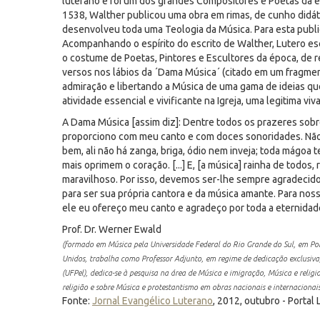
luterano e foi um dos grandes Compositores e Poetas da é
1538, Walther publicou uma obra em rimas, de cunho didátic
desenvolveu toda uma Teologia da Música. Para esta publi
Acompanhando o espírito do escrito de Walther, Lutero es
o costume de Poetas, Pintores e Escultores da época, de 
versos nos lábios da ´Dama Música´ (citado em um fragmen
admiração e libertando a Música de uma gama de ideias que
atividade essencial e vivificante na Igreja, uma legitima viv
A Dama Música [assim diz]: Dentre todos os prazeres sobr
proporciono com meu canto e com doces sonoridades. Nã
bem, ali não há zanga, briga, ódio nem inveja; toda mágoa
mais oprimem o coração. [...] E, [a música] rainha de todos
maravilhoso. Por isso, devemos ser-lhe sempre agradecidos
para ser sua própria cantora e da música amante. Para noss
ele eu ofereço meu canto e agradeço por toda a eternidad
Prof. Dr. Werner Ewald
(formado em Música pela Universidade Federal do Rio Grande do Sul, em Po
Unidos, trabalha como Professor Adjunto, em regime de dedicação exclusiva
(UFPel), dedica-se à pesquisa na área de Música e imigração, Música e religio
religião e sobre Música e protestantismo em obras nacionais e internacionai
Fonte:
Jornal Evangélico Luterano
, 2012, outubro - Portal