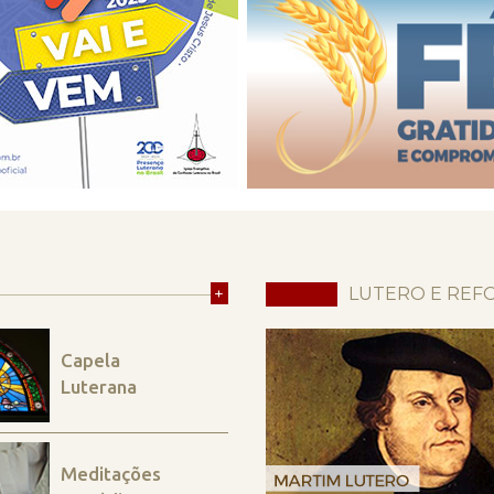
+
LUTERO E REF
Capela
Luterana
Meditações