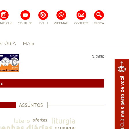
STAGRAM
YOUTUBE
ISSUU
WEBMAIL
CONTATO
BUSCA
STÓRIA
MAIS
ID: 2650
is
ASSUNTOS
liturgia
lutero
ofertas
senhas diárias
ecumene