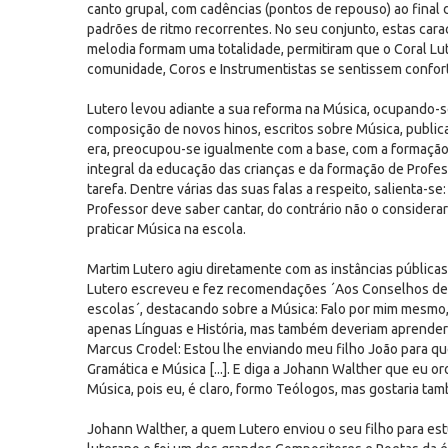
canto grupal, com cadências (pontos de repouso) ao final 
padrões de ritmo recorrentes. No seu conjunto, estas car
melodia formam uma totalidade, permitiram que o Coral Lut
comunidade, Coros e Instrumentistas se sentissem confor
Lutero levou adiante a sua reforma na Música, ocupando-s
composição de novos hinos, escritos sobre Música, public
era, preocupou-se igualmente com a base, com a formação 
integral da educação das crianças e da formação de Profes
tarefa. Dentre várias das suas falas a respeito, salienta
Professor deve saber cantar, do contrário não o considerar
praticar Música na escola.
Martim Lutero agiu diretamente com as instâncias pública
Lutero escreveu e fez recomendações ´Aos Conselhos de
escolas´, destacando sobre a Música: Falo por mim mesmo,
apenas Línguas e História, mas também deveriam aprender a 
Marcus Crodel: Estou lhe enviando meu filho João para qu
Gramática e Música [...]. E diga a Johann Walther que eu o
Música, pois eu, é claro, formo Teólogos, mas gostaria ta
Johann Walther, a quem Lutero enviou o seu filho para est