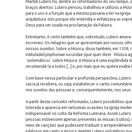
Martim Lutero foi, dentre os reformadores do seu tempo, o
braços abertos. Lutero pensou, trabalhou e utilizou a Mú
para o uso e a função que a mesma passaria a ter na Igreja. 
arquitetura. Isto porque ele entendia e enfatizava as expr
Deus para ser usada na proclamação da Palavra.
Entretanto, é certo também que, sobretudo, Lutero amava
escreveu: Os milagres que se apresentam aos nossos ol
nossos ouvidos. Sobre a Música, disse também, em 1538, 
intituladaSymphoniae iucundae (que quer dizer ´Música ag
´sistemáticos´ sobre Música: A Música é uma esplêndida d
recomendá-la a todos [...] e, por mais que eu queira exaltá
Com base nessa particular e profunda perspectiva, Lutero 
sacra já recebera, ou seja, estabelecer o canto comunitári
nos ouvidos das pessoas e, consequentemente, nos seus c
A partir deste conceito reformador, Lutero possibilitou qu
tolerada e aparecia em raríssimas ocasiões na Igreja medie
indispensável no culto da Reforma Luterana. Assim Lutero 
pessoas estivessem apenas presentes às missas (cultos), 
meio de canções que pudessem traduzir o arrependimento e
jubilosos em canto e música. Martim Lutero vislumbrou is