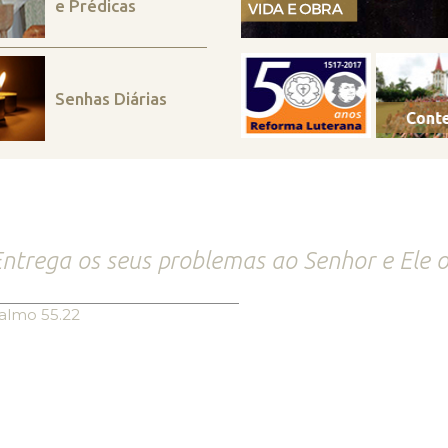
e Prédicas
Senhas Diárias
ntrega os seus problemas ao Senhor e Ele o
almo 55.22