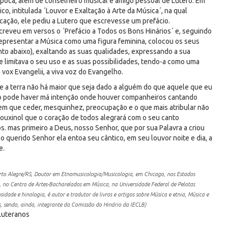
poca, além de conselheiro musical e amigo pessoal de Lutero. Em
o, intitulada ´Louvor e Exaltação à Arte da Música´, na qual
cação, ele pediu a Lutero que escrevesse um prefácio.
creveu em versos o ´Prefácio a Todos os Bons Hinários´ e, seguindo
representar a Música como uma figura feminina, colocou os seus
to abaixo), exaltando as suas qualidades, expressando a sua
 limitava o seu uso e as suas possibilidades, tendo-a como uma
a vox Evangelii, a viva voz do Evangelho.
e a terra não há maior que seja dado a alguém do que aquele que eu
o pode haver má intenção onde houver companheiros cantando
 tem que ceder, mesquinhez, preocupação e o que mais atribular não
, rouxinol que o coração de todos alegrará com o seu canto
. mas primeiro a Deus, nosso Senhor, que por sua Palavra a criou
o querido Senhor ela entoa seu cântico, em seu louvor noite e dia, a
e.
rto Alegre/RS, Doutor em Etnomusicologia/Musicologia, em Chicago, nos Estados
, no Centro de Artes-Bacharelados em Música, na Universidade Federal de Pelotas
sidade e hinologia, é autor e tradutor de livros e artigos sobre Música e etnia, Música e
s, sendo, ainda, integrante da Comissão do Hinário da IECLB)
 Luteranos