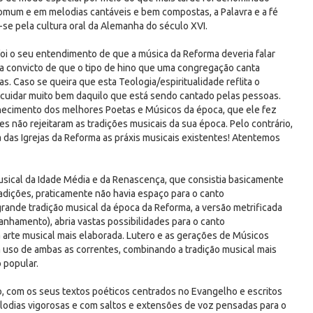
comum e em melodias cantáveis e bem compostas, a Palavra e a fé
se pela cultura oral da Alemanha do século XVI.
oi o seu entendimento de que a música da Reforma deveria falar
a convicto de que o tipo de hino que uma congregação canta
s. Caso se queira que esta Teologia/espiritualidade reflita o
e cuidar muito bem daquilo que está sendo cantado pelas pessoas.
nhecimento dos melhores Poetas e Músicos da época, que ele fez
s não rejeitaram as tradições musicais da sua época. Pelo contrário,
 das Igrejas da Reforma as práxis musicais existentes! Atentemos
sical da Idade Média e da Renascença, que consistia basicamente
radições, praticamente não havia espaço para o canto
rande tradição musical da época da Reforma, a versão metrificada
hamento), abria vastas possibilidades para o canto
 arte musical mais elaborada. Lutero e as gerações de Músicos
 uso de ambas as correntes, combinando a tradição musical mais
 popular.
o, com os seus textos poéticos centrados no Evangelho e escritos
elodias vigorosas e com saltos e extensões de voz pensadas para o