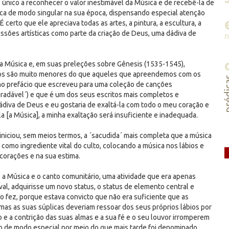
 único a reconhecer o valor inestimável da Música e de recebê-la de
sica de modo singular na sua época, dispensando especial atenção
É certo que ele apreciava todas as artes, a pintura, a escultura, a
essões artísticas como parte da criação de Deus, uma dádiva de
 a Música e, em suas preleções sobre Gênesis (1535-1545),
hos são muito menores do que aqueles que apreendemos com os
préd
no prefácio que escreveu para uma coleção de canções
radável´) e que é um dos seus escritos mais completos e
ádiva de Deus e eu gostaria de exaltá-la com todo o meu coração e
-la [a Música], a minha exaltação será insuficiente e inadequada.
iniciou, sem meios termos, a ´sacudida´ mais completa que a música
o como ingrediente vital do culto, colocando a música nos lábios e
orações e na sua estima.
e a Música e o canto comunitário, uma atividade que era apenas
val, adquirisse um novo status, o status de elemento central e
o fez, porque estava convicto que não era suficiente que as
mas as suas súplicas deveriam ressoar dos seus próprios lábios por
 a contrição das suas almas e a sua fé e o seu louvor irromperem
so de modo especial por meio do que mais tarde foi denominado