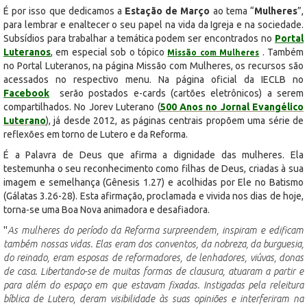
É por isso que dedicamos a
Estação de Março
ao tema “
Mulheres
”,
para lembrar e enaltecer o seu papel na vida da Igreja e na sociedade.
Subsídios para trabalhar a temática podem ser encontrados no
Portal
Luteranos
, em especial sob o tópico
. Também
Missão com Mulheres
no Portal Luteranos, na página Missão com Mulheres, os recursos são
acessados no respectivo menu. Na página oficial da IECLB no
Facebook
serão postados e-cards (cartões eletrônicos) a serem
compartilhados. No Jorev Luterano (
500 Anos no Jornal Evangélico
Luterano
), já desde 2012, as páginas centrais propõem uma série de
reflexões em torno de Lutero e da Reforma.
É a Palavra de Deus que afirma a dignidade das mulheres. Ela
testemunha o seu reconhecimento como filhas de Deus, criadas à sua
imagem e semelhança (Gênesis 1.27) e acolhidas por Ele no Batismo
(Gálatas 3.26-28). Esta afirmação, proclamada e vivida nos dias de hoje,
torna-se uma Boa Nova animadora e desafiadora.
''
As mulheres do período da Reforma surpreendem, inspiram e edificam
também nossas vidas. Elas eram dos conventos, da nobreza, da burguesia,
do reinado, eram esposas de reformadores, de lenhadores, viúvas, donas
de casa. Libertando-se de muitas formas de clausura, atuaram a partir e
para além do espaço em que estavam fixadas. Instigadas pela releitura
bíblica de Lutero, deram visibilidade às suas opiniões e interferiram na