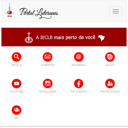
Toggle
naviga
BUSCA
CONTATO
WEBMAIL
ISSUU
YOUTUBE
INSTAGRAM
FACEBOOK
PRIVACIDADE
SIG