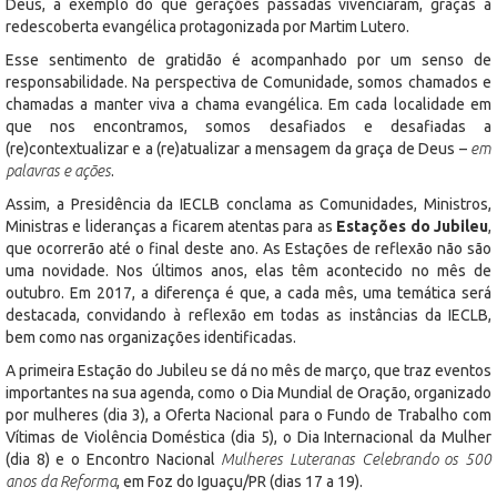
Deus, a exemplo do que gerações passadas vivenciaram, graças à
redescoberta evangélica protagonizada por Martim Lutero.
Esse sentimento de gratidão é acompanhado por um senso de
responsabilidade. Na perspectiva de Comunidade, somos chamados e
chamadas a manter viva a chama evangélica. Em cada localidade em
que nos encontramos, somos desafiados e desafiadas a
(re)contextualizar e a (re)atualizar a mensagem da graça de Deus –
em
palavras e ações
.
Assim, a Presidência da IECLB conclama as Comunidades, Ministros,
Ministras e lideranças a ficarem atentas para as
Estações do Jubileu
,
que ocorrerão até o final deste ano. As Estações de reflexão não são
uma novidade. Nos últimos anos, elas têm acontecido no mês de
outubro. Em 2017, a diferença é que, a cada mês, uma temática será
destacada, convidando à reflexão em todas as instâncias da IECLB,
bem como nas organizações identificadas.
A primeira Estação do Jubileu se dá no mês de março, que traz eventos
importantes na sua agenda, como o Dia Mundial de Oração, organizado
por mulheres (dia 3), a Oferta Nacional para o Fundo de Trabalho com
Vítimas de Violência Doméstica (dia 5), o Dia Internacional da Mulher
(dia 8) e o Encontro Nacional
Mulheres Luteranas Celebrando os 500
anos da Reforma
, em Foz do Iguaçu/PR (dias 17 a 19).