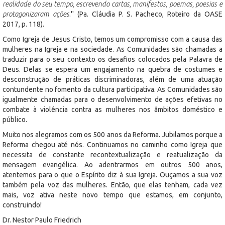
realidade do seu tempo, escrevendo cartas, manifestos, poemas, poesias e
protagonizaram ações
.'' (Pa. Cláudia P. S. Pacheco, Roteiro da OASE
2017, p. 118).
Como Igreja de Jesus Cristo, temos um compromisso com a causa das
mulheres na Igreja e na sociedade. As Comunidades são chamadas a
traduzir para o seu contexto os desafios colocados pela Palavra de
Deus. Delas se espera um engajamento na quebra de costumes e
desconstrução de práticas discriminadoras, além de uma atuação
contundente no fomento da cultura participativa. As Comunidades são
igualmente chamadas para o desenvolvimento de ações efetivas no
combate à violência contra as mulheres nos âmbitos doméstico e
público.
Muito nos alegramos com os 500 anos da Reforma. Jubilamos porque a
Reforma chegou até nós. Continuamos no caminho como Igreja que
necessita de constante recontextualização e reatualização da
mensagem evangélica. Ao adentrarmos em outros 500 anos,
atentemos para o que o Espírito diz à sua Igreja. Ouçamos a sua voz
também pela voz das mulheres. Então, que elas tenham, cada vez
mais, voz ativa neste novo tempo que estamos, em conjunto,
construindo!
Dr. Nestor Paulo Friedrich