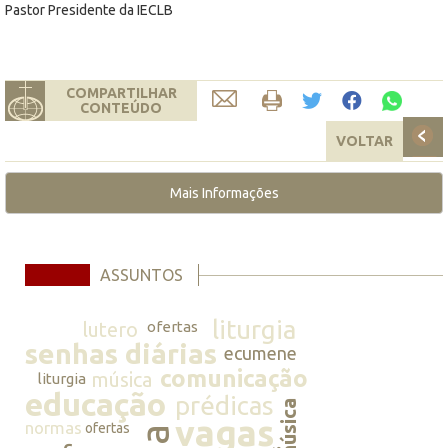
Pastor Presidente da IECLB
COMPARTILHAR
CONTEÚDO
VOLTAR
Mais Informações
ASSUNTOS
liturgia
lutero
ofertas
senhas diárias
ecumene
comunicação
música
liturgia
educação
prédicas
música
vagas
normas
ofertas