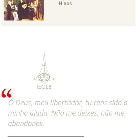
Hinos
Ó Deus, meu libertador, tu tens sido a
minha ajuda. Não me deixes, não me
abandones.