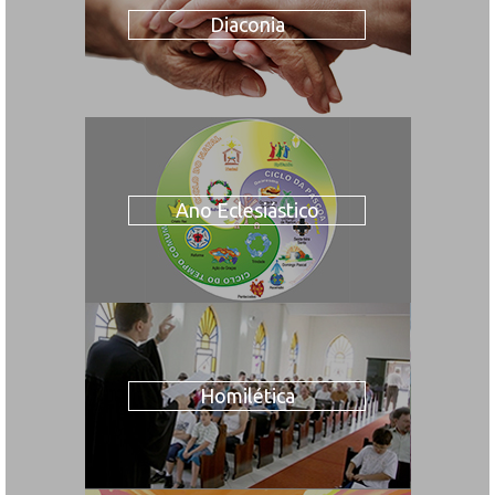
Diaconia
Ano Eclesiástico
Homilética