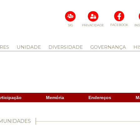
FACEBOOK
SIG
PRIVACIDADE
IN
RES
UNIDADE
DIVERSIDADE
GOVERNANÇA
HI
rticipação
Memória
Endereços
M
OMUNIDADES