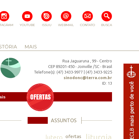
STAGRAM
YOUTUBE
ISSUU
WEBMAIL
CONTATO
BUSCA
STÓRIA
MAIS
Rua Jaguaruna , 99 - Centro
CEP 89201-450 - Joinville /SC - Brasil
Telefone(s): (47) 3433-9977 | (47) 3433-9225
sinodonc@terra.com.br
ID: 13
ais
ASSUNTOS
liturgia
lutero
ofertas