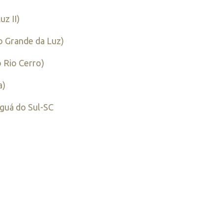
z II)
o Grande da Luz)
 Rio Cerro)
a)
aguá do Sul-SC