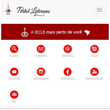
Toggle
naviga
BUSCA
CONTATO
WEBMAIL
ISSUU
YOUTUBE
INSTAGRAM
FACEBOOK
PRIVACIDADE
SIG