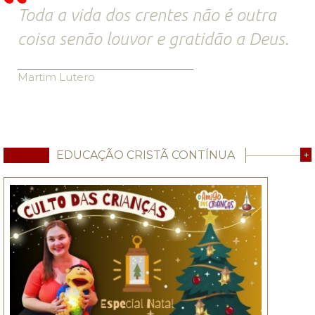
Toda a vida dos crentes não é outra
coisa senão louvor e gratidão a Deus.
Martim Lutero
EDUCAÇÃO CRISTÃ CONTÍNUA
+