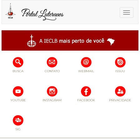
Toggle
naviga
BUSCA
CONTATO
WEBMAIL
ISSUU
YOUTUBE
INSTAGRAM
FACEBOOK
PRIVACIDADE
SIG