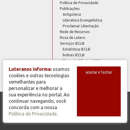
Política de Privacidade
Publicações
Artigoteca
Literatura Evangelística
Proclamar Libertação
Rede de Recursos
Rosa de Lutero
Serviços IECLB
Estatística IECLB
Índices IECLB
Plano de Ofertas 2023
Plano de Ofertas 2024
Luteranos informa:
usamos
aceitar e fechar
Webmail @luteranos
cookies e outras tecnologias
semelhantes para
personalizar e melhorar a
sua experiência no portal. Ao
continuar navegando, você
© Copyright 2026 - Todos os Direitos Reservados - IECLB - Igreja
concorda com a nossa
Evangélica de Confissão Luterana no Brasil - Portal Luteranos -
Política de Privacidade
.
www.luteranos.com.br