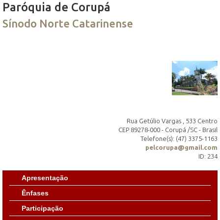
Paróquia de Corupá
Sínodo Norte Catarinense
Rua Getúlio Vargas , 533 Centro
CEP 89278-000 - Corupá /SC - Brasil
Telefone(s): (47) 3375-1163
pelcorupa@gmail.com
ID: 234
Apresentação
Ênfases
Participação