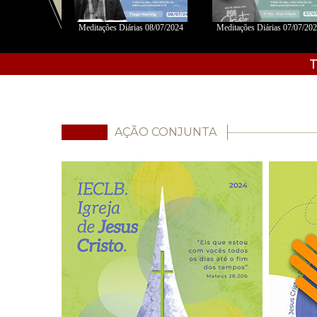
06/2024 - Fábio
Meditações Diárias 08/07/2024
Meditações Diárias 07/07/20
s
T
AÇÃO CONJUNTA