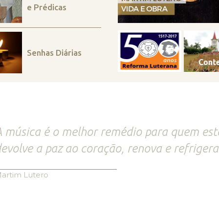
e Prédicas
Senhas Diárias
 música é o melhor remédio para quem está 
evolve a paz ao coração, renova e refrigera
artim Lutero