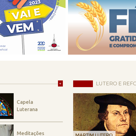
+
LUTERO E REF
Capela
Luterana
Meditações