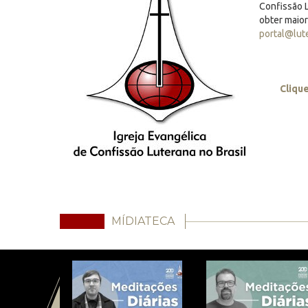
Confissão L
obter maio
portal@lut
Cliqu
MÍDIATECA