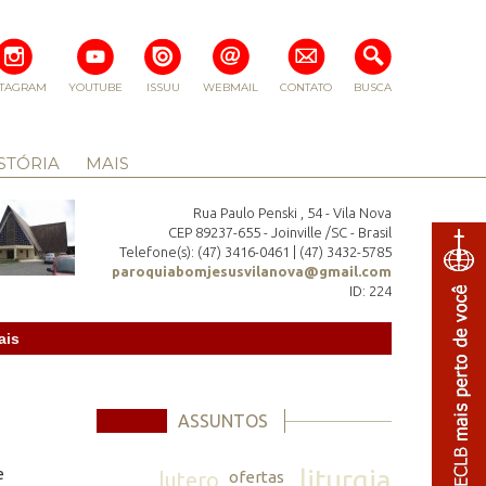
STAGRAM
YOUTUBE
ISSUU
WEBMAIL
CONTATO
BUSCA
STÓRIA
MAIS
Rua Paulo Penski , 54 - Vila Nova
CEP 89237-655 - Joinville /SC - Brasil
Telefone(s): (47) 3416-0461 | (47) 3432-5785
paroquiabomjesusvilanova@gmail.com
ID: 224
ais
ASSUNTOS
liturgia
e
lutero
ofertas