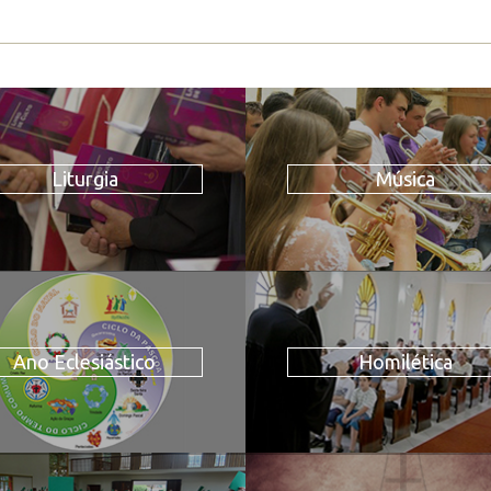
Liturgia
Música
Ano Eclesiástico
Homilética