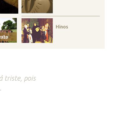
Hinos
triste, pois
.