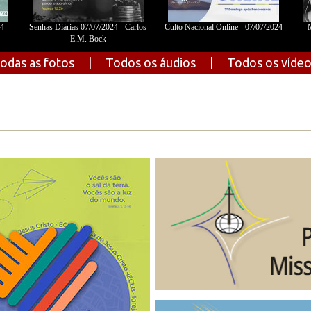
24
Senhas Diárias 07/07/2024 - Carlos
Culto Nacional Online - 07/07/2024
M
E.M. Bock
odas as fotos
|
Todos os áudios
|
Todos os víde