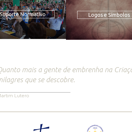
Suporte Normativo
Logos e Símbolos
uanto mais a gente de embrenha na Criaçã
ilagres que se descobre.
artim Lutero