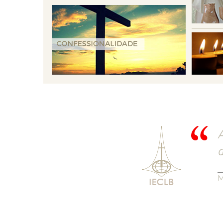
A
d
M