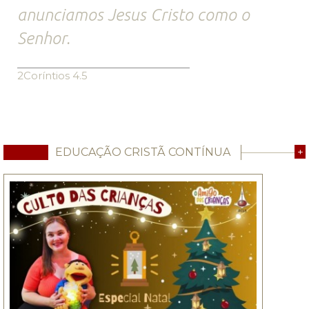
anunciamos Jesus Cristo como o
Senhor.
2Coríntios 4.5
EDUCAÇÃO CRISTÃ CONTÍNUA
+