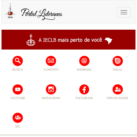
Toggle
naviga
BUSCA
CONTATO
WEBMAIL
ISSUU
YOUTUBE
INSTAGRAM
FACEBOOK
PRIVACIDADE
SIG