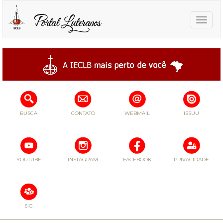
Toggle
naviga
BUSCA
CONTATO
WEBMAIL
ISSUU
YOUTUBE
INSTAGRAM
FACEBOOK
PRIVACIDADE
SIG