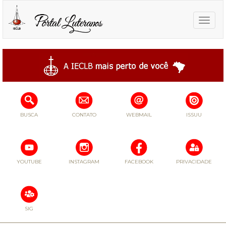
Toggle
naviga
BUSCA
CONTATO
WEBMAIL
ISSUU
YOUTUBE
INSTAGRAM
FACEBOOK
PRIVACIDADE
SIG