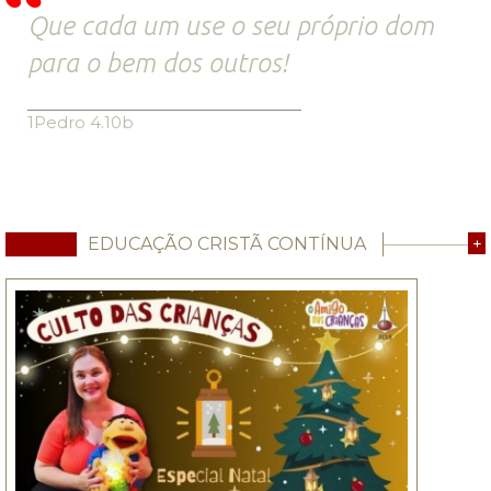
Que cada um use o seu próprio dom
para o bem dos outros!
1Pedro 4.10b
EDUCAÇÃO CRISTÃ CONTÍNUA
+