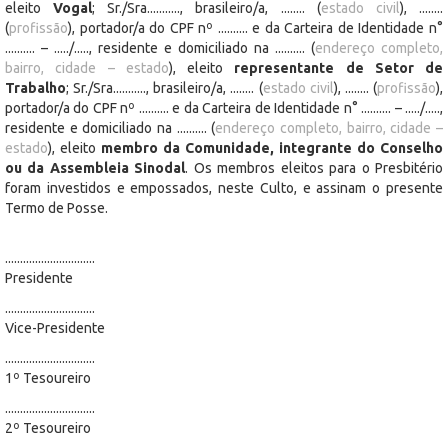
eleito
Vogal
; Sr./Sra..........., brasileiro/a, ........ (
estado civil
), ........
(
profissão
), portador/a do CPF nº .......... e da Carteira de Identidade n°
.......... – ...../....., residente e domiciliado na .......... (
endereço completo,
bairro, cidade – estado
), eleito
representante de Setor de
Trabalho
; Sr./Sra..........., brasileiro/a, ........ (
estado civil
), ........ (
profissão
),
portador/a do CPF nº .......... e da Carteira de Identidade n° .......... – ...../.....,
residente e domiciliado na .......... (
endereço completo, bairro, cidade –
estado
), eleito
membro da Comunidade, integrante do Conselho
ou da Assembleia Sinodal
. Os membros eleitos para o Presbitério
foram investidos e empossados, neste Culto, e assinam o presente
Termo de Posse.
..............................
Presidente
..............................
Vice-Presidente
..............................
1º Tesoureiro
..............................
2º Tesoureiro