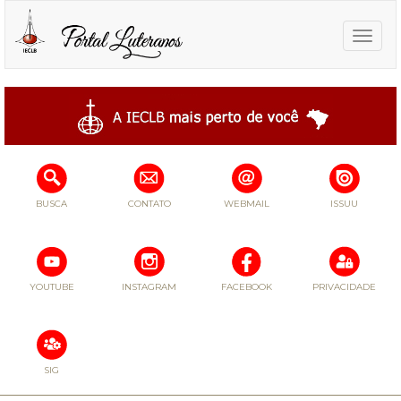
Toggle
naviga
BUSCA
CONTATO
WEBMAIL
ISSUU
YOUTUBE
INSTAGRAM
FACEBOOK
PRIVACIDADE
SIG