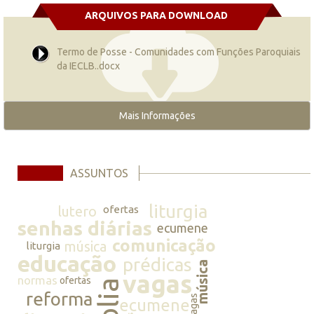
ARQUIVOS PARA DOWNLOAD
Termo de Posse - Comunidades com Funções Paroquiais
da IECLB..docx
Mais Informações
ASSUNTOS
liturgia
lutero
ofertas
senhas diárias
ecumene
comunicação
música
liturgia
educação
prédicas
música
vagas
normas
ofertas
bíblia
reforma
vagas
ecumene