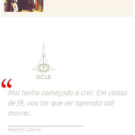
Mal tenho começado a crer. Em coisas
de fé, vou ter que ser aprendiz até
morrer.
Martim Lutero