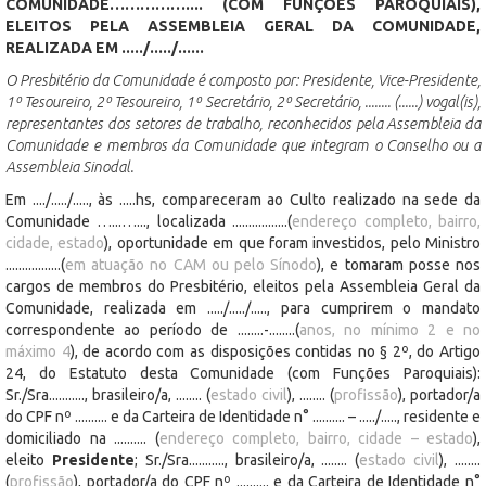
COMUNIDADE…………….... (COM FUNÇÕES PAROQUIAIS),
ELEITOS PELA ASSEMBLEIA GERAL DA COMUNIDADE,
REALIZADA EM ...../...../......
O Presbitério da Comunidade é composto por: Presidente, Vice-Presidente,
1º Tesoureiro, 2º Tesoureiro, 1º Secretário, 2º Secretário, ........ (......) vogal(is),
representantes dos setores de trabalho, reconhecidos pela Assembleia da
Comunidade e membros da Comunidade que integram o Conselho ou a
Assembleia Sinodal.
Em ..../...../....., às .....hs, compareceram ao Culto realizado na sede da
Comunidade …...…..., localizada .................(
endereço completo, bairro,
cidade, estado
), oportunidade em que foram investidos, pelo Ministro
.................(
em atuação no CAM ou pelo Sínodo
), e tomaram posse nos
cargos de membros do Presbitério, eleitos pela Assembleia Geral da
Comunidade, realizada em ...../...../....., para cumprirem o mandato
correspondente ao período de ........-........(
anos, no mínimo 2 e no
máximo 4
), de acordo com as disposições contidas no § 2º, do Artigo
24, do Estatuto desta Comunidade (com Funções Paroquiais):
Sr./Sra..........., brasileiro/a, ........ (
estado civil
), ........ (
profissão
), portador/a
do CPF nº .......... e da Carteira de Identidade n° .......... – ...../....., residente e
domiciliado na .......... (
endereço completo, bairro, cidade – estado
),
eleito
Presidente
; Sr./Sra..........., brasileiro/a, ........ (
estado civil
), ........
(
profissão
), portador/a do CPF nº .......... e da Carteira de Identidade n°