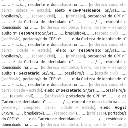
.......... – ...../....., residente e domiciliado na .......... (
endereço completo,
bairro, cidade – estado
), eleito
Vice-Presidente
; Sr./Sra...........,
brasileiro/a, ........ (
estado civil
), ........ (
profissão
), portador/a do CPF nº
.......... e da Carteira de Identidade n° .......... – ...../....., residente e
domiciliado na .......... (
endereço completo, bairro, cidade – estado
),
eleito
1º Tesoureiro
; Sr./Sra..........., brasileiro/a, ........ (
estado civil
), ........
(
profissão
), portador/a do CPF nº .......... e da Carteira de Identidade n°
.......... – ...../....., residente e domiciliado na .......... (
endereço completo,
bairro, cidade – estado
), eleito
2º Tesoureiro
; Sr./Sra...........,
brasileiro/a, ........ (
estado civil
), ........ (
profissão
), portador/a do CPF nº
.......... e da Carteira de Identidade n° .......... – ...../....., residente e
domiciliado na .......... (
endereço completo, bairro, cidade – estado
),
eleito
1º Secretário
; Sr./Sra..........., brasileiro/a, ........ (
estado civil
), ........
(
profissão
), portador/a do CPF nº .......... e da Carteira de Identidade n°
.......... – ...../....., residente e domiciliado na .......... (
endereço completo,
bairro, cidade – estado
), eleito
2º Secretário
; Sr./Sra..........., brasileiro/a,
........ (
estado civil
), ........ (
profissão
), portador/a do CPF nº .......... e da
Carteira de Identidade n° .......... – ...../....., residente e domiciliado na ..........
(
endereço completo, bairro, cidade – estado
), eleito
Vogal
;
Sr./Sra..........., brasileiro/a, ........ (
estado civil
), ........ (
profissão
), portador/a
do CPF nº .......... e da Carteira de Identidade n° .......... – ...../....., residente e
domiciliado na .......... (
endereço completo, bairro, cidade – estado
),