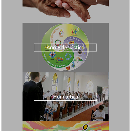
Ano Eclesiástico
Homilética