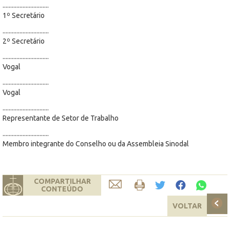
..............................
1º Secretário
..............................
2º Secretário
..............................
Vogal
..............................
Vogal
..............................
Representante de Setor de Trabalho
..............................
Membro integrante do Conselho ou da Assembleia Sinodal
COMPARTILHAR
CONTEÚDO
VOLTAR