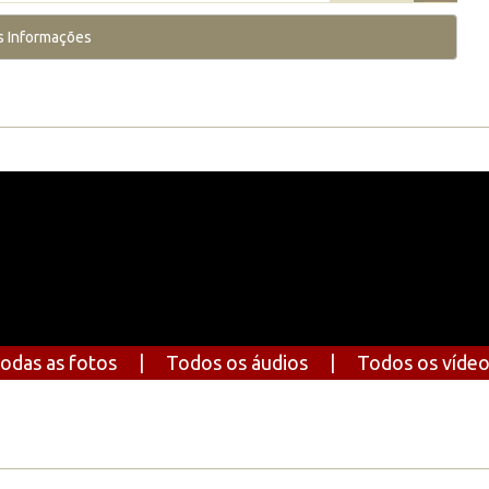
s Informações
odas as fotos
|
Todos os áudios
|
Todos os víde