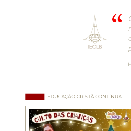
O
n
a
M
EDUCAÇÃO CRISTÃ CONTÍNUA