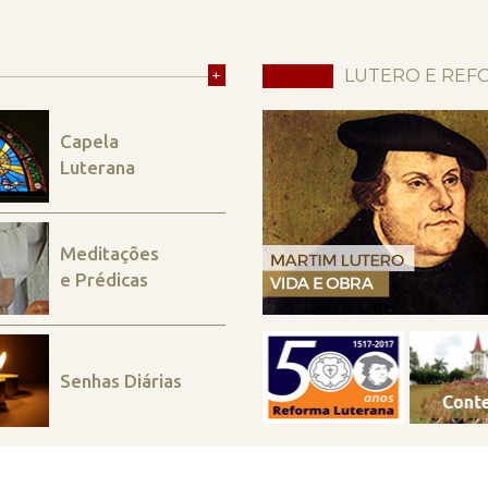
+
LUTERO E REF
Capela
Luterana
Meditações
e Prédicas
Senhas Diárias