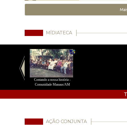
Mai
MÍDIATECA
Contando a nossa história -
Comunidade Manaus/AM
T
AÇÃO CONJUNTA