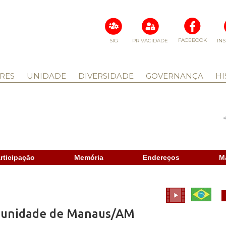
FACEBOOK
SIG
PRIVACIDADE
IN
RES
UNIDADE
DIVERSIDADE
GOVERNANÇA
HI
rticipação
Memória
Endereços
M
omunidade de Manaus/AM