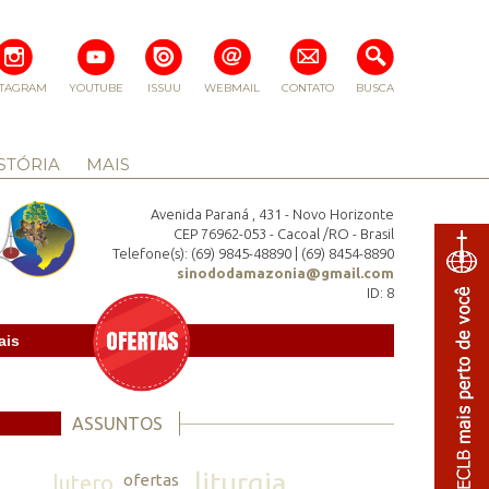
STAGRAM
YOUTUBE
ISSUU
WEBMAIL
CONTATO
BUSCA
STÓRIA
MAIS
Avenida Paraná , 431 - Novo Horizonte
CEP 76962-053 - Cacoal /RO - Brasil
Telefone(s): (69) 9845-48890 | (69) 8454-8890
sinododamazonia@gmail.com
ID: 8
ais
ASSUNTOS
liturgia
lutero
ofertas