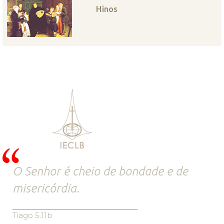
Hinos
O Senhor é cheio de bondade e de
misericórdia.
Tiago 5.11b