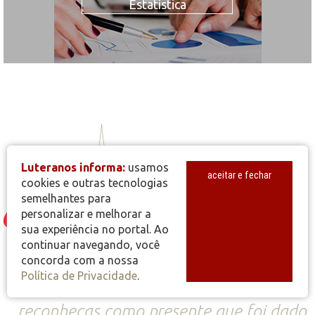
Estatística
Luteranos informa:
usamos
aceitar e fechar
cookies e outras tecnologias
semelhantes para
personalizar e melhorar a
sua experiência no portal. Ao
O ponto principal do Evangelho, o seu
continuar navegando, você
fundamento, é que, antes de tomares
concorda com a nossa
Política de Privacidade
.
Cristo como exemplo, o acolhas e o
reconheças como presente que foi dado