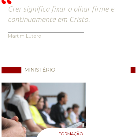
Crer significa fixar o olhar firme e
continuamente em Cristo.
Martim Lutero
MINISTÉRIO
+
FORMAÇÃO