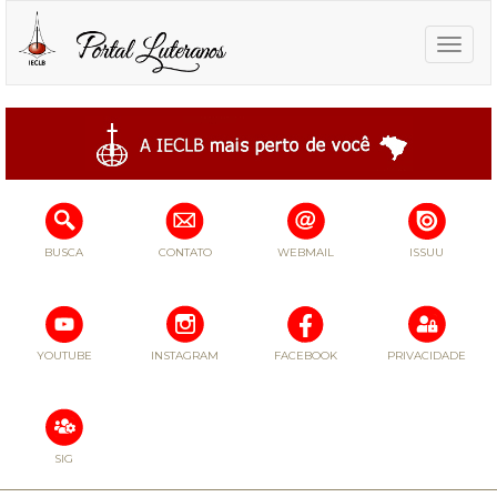
Toggle
naviga
BUSCA
CONTATO
WEBMAIL
ISSUU
YOUTUBE
INSTAGRAM
FACEBOOK
PRIVACIDADE
SIG