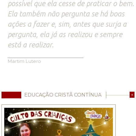
possível que ela cesse de praticar o bem.
Ela também não pergunta se há boas
ações a fazer e, sim, antes que surja a
pergunta, ela já as realizou e sempre
está a realizar.
Martim Lutero
EDUCAÇÃO CRISTÃ CONTÍNUA
+