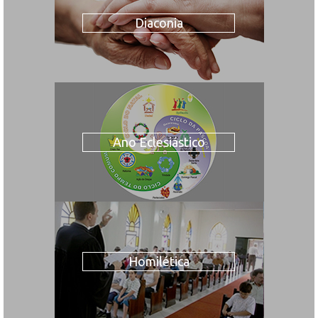
Diaconia
Ano Eclesiástico
Homilética