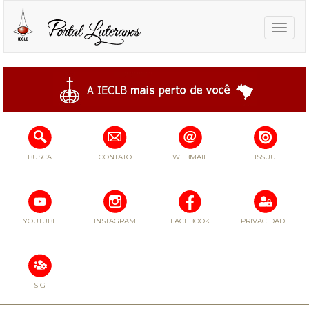
Toggle
naviga
BUSCA
CONTATO
WEBMAIL
ISSUU
YOUTUBE
INSTAGRAM
FACEBOOK
PRIVACIDADE
SIG