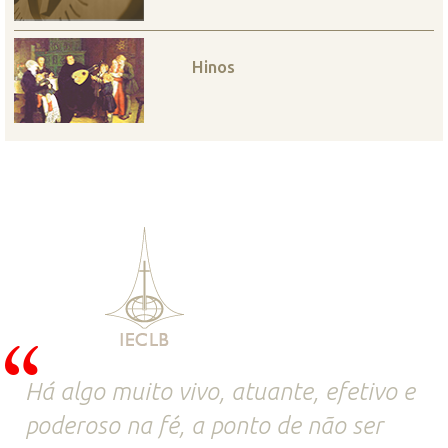
Hinos
Há algo muito vivo, atuante, efetivo e
poderoso na fé, a ponto de não ser