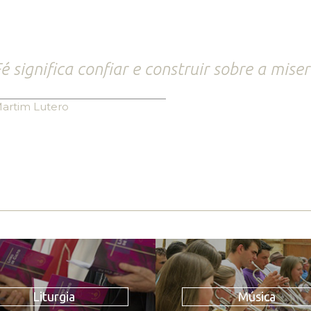
é significa confiar e construir sobre a mise
artim Lutero
Liturgia
Música