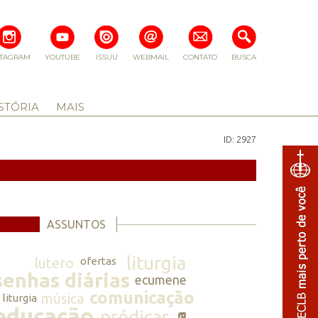
STAGRAM
YOUTUBE
ISSUU
WEBMAIL
CONTATO
BUSCA
STÓRIA
MAIS
ID: 2927
ASSUNTOS
liturgia
lutero
ofertas
senhas diárias
ecumene
comunicação
música
liturgia
educação
prédicas