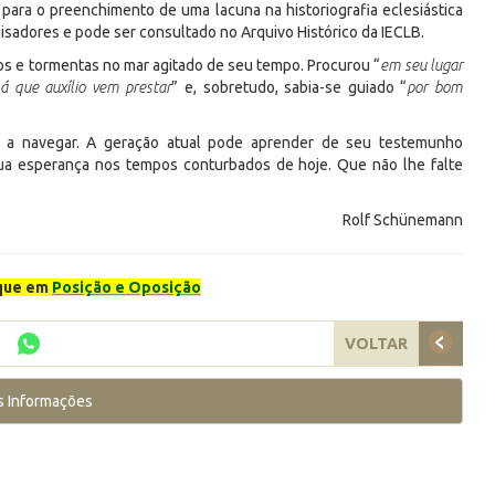
para o preenchimento de uma lacuna na historiografia eclesiástica
uisadores e pode ser consultado no Arquivo Histórico da IECLB.
os e tormentas no mar agitado de seu tempo. Procurou “
em seu lugar
 que auxílio vem prestar
” e, sobretudo, sabia-se guiado “
por bom
 a navegar. A geração atual pode aprender de seu testemunho
sua esperança nos tempos conturbados de hoje. Que não lhe falte
Rolf Schünemann
lique em
Posição e Oposição
VOLTAR
s Informações