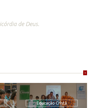
ricórdia de Deus.
+
Educação Cristã