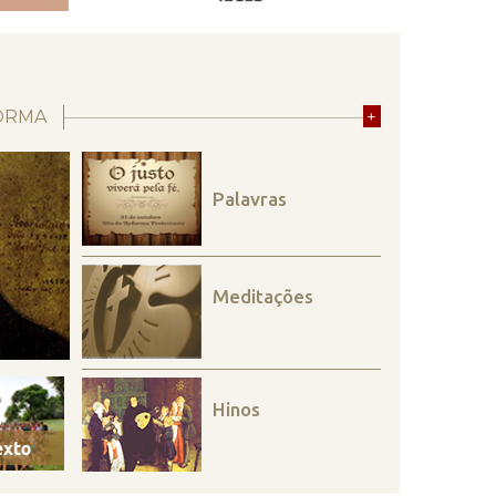
ORMA
+
Palavras
Meditações
Hinos