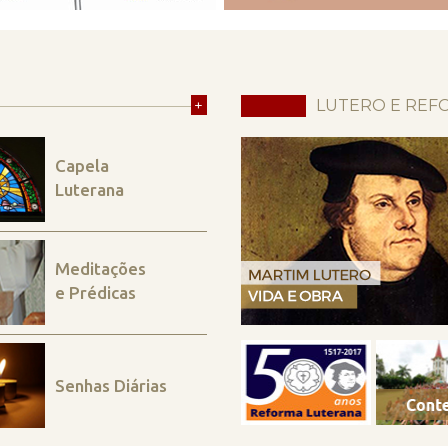
+
LUTERO E REF
Capela
Luterana
Meditações
e Prédicas
Senhas Diárias