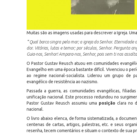
Muitas são as imagens usadas para descrever a Igreja. Uma
“
Qual barco singra pelo mar; a igreja do Senhor. Eternidade 
dor. Vitórias, lutas e temor; por séculos, Senhor. Pergunta an
Guia-nos, Senhor! Ampara-nos, Senhor, pois sem ti nos assalta
O Pastor Gustav Reusch atuou em comunidades evangélic
Evangelho em uma época bastante difícil. Vivenciou o pe
ao regime nacional-socialista. Liderou um grupo de p
evangélico de resistência ao nazismo.
Passada a guerra, as comunidades evangélicas, filiada
unificação nacional. Este processo redundou no surgiment
Pastor Gustav Reusch assumiu uma
posição
clara no d
nacional.
O livro abaixo elenca, de forma sistematizada, a docume
centenas de cartas, artigos, palestras, etc. e seus org
resenha, tecem comentários e situam o contexto de sua p