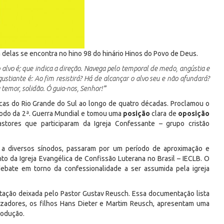
 delas se encontra no hino 98 do hinário Hinos do Povo de Deus.
o alvo é; que indica a direção. Navega pelo temporal de medo, angústia e
gustiante é: Ao fim resistirá? Há de alcançar o alvo seu e não afundará?
 temor, solidão. Ó guia-nos, Senhor!
”
as do Rio Grande do Sul ao longo de quatro décadas. Proclamou o
ríodo da 2ª. Guerra Mundial e tomou uma
posição
clara de
oposição
astores que participaram da Igreja Confessante – grupo cristão
s a diversos sínodos, passaram por um período de aproximação e
o da Igreja Evangélica de Confissão Luterana no Brasil – IECLB. O
ebate em torno da confessionalidade a ser assumida pela igreja
ntação deixada pelo Pastor Gustav Reusch. Essa documentação lista
anizadores, os filhos Hans Dieter e Martim Reusch, apresentam uma
rodução.