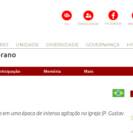
FACEBOOK
SIG
PRIVACIDADE
IN
RES
UNIDADE
DIVERSIDADE
GOVERNANÇA
HI
erano
rticipação
Memória
Mais
ca em uma época de intensa agitação na Igreja (P. Gustav