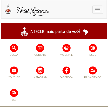
Toggle
naviga
BUSCA
CONTATO
WEBMAIL
ISSUU
YOUTUBE
INSTAGRAM
FACEBOOK
PRIVACIDADE
SIG