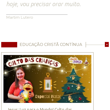
hoje, vou precisar orar muito.
Martim Lutero
EDUCAÇÃO CRISTÃ CONTÍNUA
+
Jesus: Luz para o Mundo! Culto das