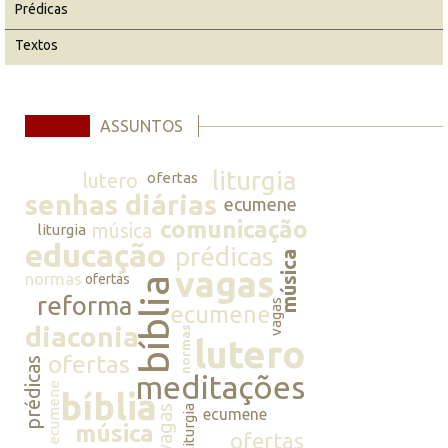
Prédicas
Textos
ASSUNTOS
liturgia
lutero
ofertas
senhas diárias
ecumene
comunicação
música
liturgia
educação
prédicas
música
vagas
normas
ofertas
bíblia
reforma
vagas
ecumene
diaconia
normas
lutero
ofertas
prédicas
meditações
ecumene
bíblia
vagas
liturgia
ecumene
música
ofertas