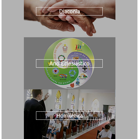
Diaconia
Ano Eclesiástico
Homilética