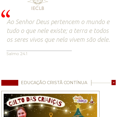
Ao Senhor Deus pertencem o mundo e
tudo o que nele existe; a terra e todos
os seres vivos que nela vivem são dele.
Salmo 24.1
EDUCAÇÃO CRISTÃ CONTÍNUA
+