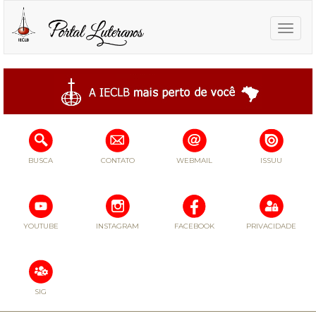
Toggle
naviga
BUSCA
CONTATO
WEBMAIL
ISSUU
YOUTUBE
INSTAGRAM
FACEBOOK
PRIVACIDADE
SIG