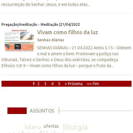
ressurreição do Senhor Jesus, e em todos eles...
Pregação/meditação - Meditação |21/04/2022
Vivam como filhos da luz
Senhas diárias
SENHAS DIÁRIAS – 21.04.2022 Amós 5.15 – Odeiem
o mal e amem o bem. Promovam a justiça nos
tribunais. Talvez o Senhor, o Deus dos exércitos, se compadeça.
Efésios 5.8-9 – Vivam como filhos da luz – porque o fruto da...
1
2
3
4
5
> Próxima
>> Fim
ASSUNTOS
liturgia
lutero
ofertas