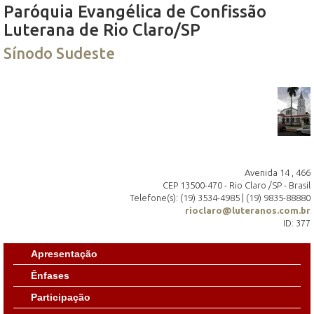
Paróquia Evangélica de Confissão
Luterana de Rio Claro/SP
Sínodo Sudeste
Avenida 14 , 466
CEP 13500-470 - Rio Claro /SP - Brasil
Telefone(s): (19) 3534-4985 | (19) 9835-88880
rioclaro@luteranos.com.br
ID: 377
Apresentação
Ênfases
Participação