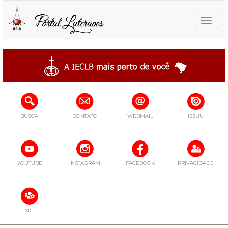
Toggle
naviga
BUSCA
CONTATO
WEBMAIL
ISSUU
YOUTUBE
INSTAGRAM
FACEBOOK
PRIVACIDADE
SIG