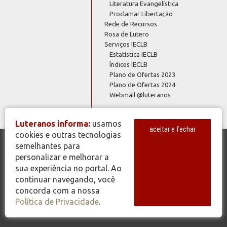
Literatura Evangelística
Proclamar Libertação
Rede de Recursos
Rosa de Lutero
Serviços IECLB
Estatística IECLB
Índices IECLB
Plano de Ofertas 2023
Plano de Ofertas 2024
Webmail @luteranos
Luteranos informa:
usamos
aceitar e fechar
cookies e outras tecnologias
semelhantes para
© Copyright 2026 - Todos os Direitos Reservados - IECLB - Igreja
personalizar e melhorar a
Evangélica de Confissão Luterana no Brasil - Portal Luteranos -
sua experiência no portal. Ao
www.luteranos.com.br
continuar navegando, você
concorda com a nossa
Política de Privacidade
.