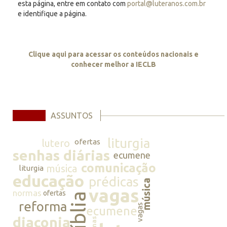
esta página, entre em contato com
portal@luteranos.com.br
e identifique a página.
Clique aqui para acessar os conteúdos nacionais e
conhecer melhor a IECLB
ASSUNTOS
liturgia
lutero
ofertas
senhas diárias
ecumene
comunicação
música
liturgia
educação
prédicas
música
vagas
normas
ofertas
bíblia
reforma
vagas
ecumene
diaconia