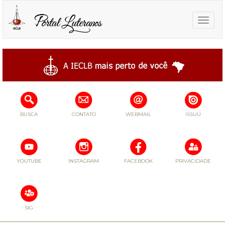
Toggle
naviga
BUSCA
CONTATO
WEBMAIL
ISSUU
YOUTUBE
INSTAGRAM
FACEBOOK
PRIVACIDADE
SIG