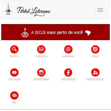
Toggle
naviga
BUSCA
CONTATO
WEBMAIL
ISSUU
YOUTUBE
INSTAGRAM
FACEBOOK
PRIVACIDADE
SIG