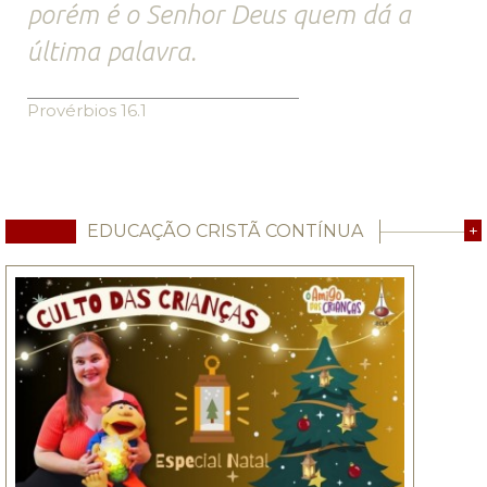
porém é o Senhor Deus quem dá a
última palavra.
Provérbios 16.1
EDUCAÇÃO CRISTÃ CONTÍNUA
+