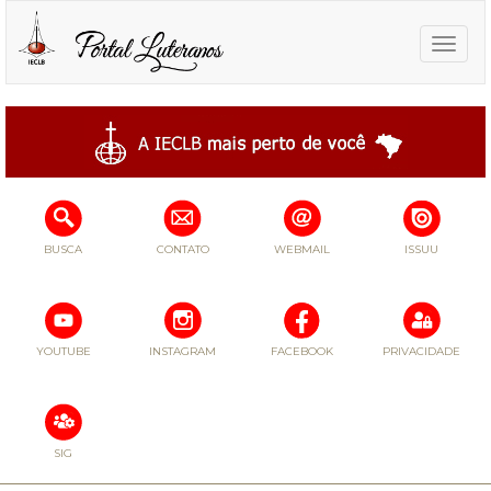
Toggle
naviga
BUSCA
CONTATO
WEBMAIL
ISSUU
YOUTUBE
INSTAGRAM
FACEBOOK
PRIVACIDADE
SIG