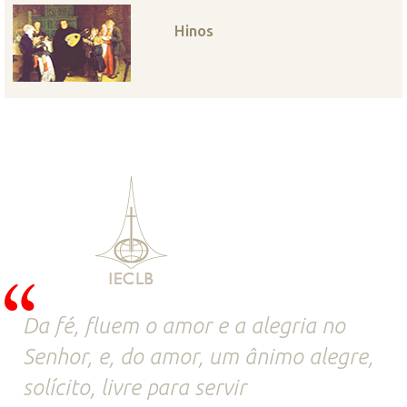
Hinos
Da fé, fluem o amor e a alegria no
Senhor, e, do amor, um ânimo alegre,
solícito, livre para servir