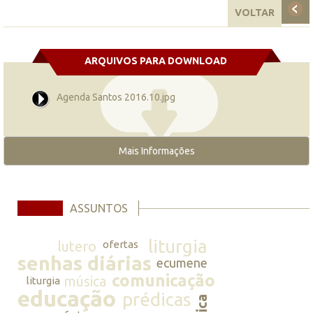
VOLTAR
ARQUIVOS PARA DOWNLOAD
Agenda Santos 2016.10.jpg
Mais Informações
ASSUNTOS
liturgia
lutero
ofertas
senhas diárias
ecumene
comunicação
música
liturgia
educação
prédicas