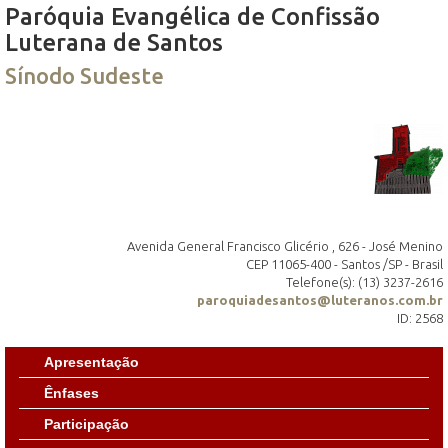
Paróquia Evangélica de Confissão
Luterana de Santos
Sínodo Sudeste
Avenida General Francisco Glicério , 626 - José Menino
CEP 11065-400 - Santos /SP - Brasil
Telefone(s): (13) 3237-2616
paroquiadesantos@luteranos.com.br
ID: 2568
Apresentação
Ênfases
Participação