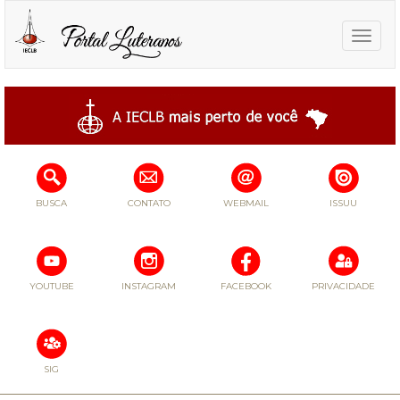
Toggle
naviga
BUSCA
CONTATO
WEBMAIL
ISSUU
YOUTUBE
INSTAGRAM
FACEBOOK
PRIVACIDADE
SIG