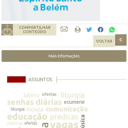
COMPARTILHAR
CONTEÚDO
VOLTAR
Mais Informações
ASSUNTOS
liturgia
lutero
ofertas
senhas diárias
ecumene
comunicação
música
liturgia
educação
prédicas
música
vagas
normas
ofertas