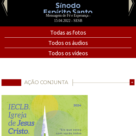
Mensagem de Fé e Esperança -
15.04.2022 - SESB
Todas as fotos
Todos os áudios
Todos os vídeos
AÇÃO CONJUNTA
+