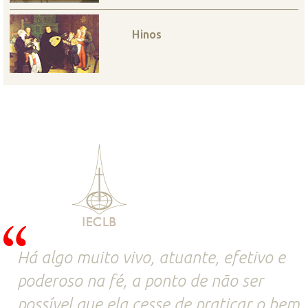
Hinos
Há algo muito vivo, atuante, efetivo e
poderoso na fé, a ponto de não ser
possível que ela cesse de praticar o bem.