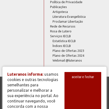
Política de Privacidade
Publicações
Artigoteca
Literatura Evangelística
Proclamar Libertação
Rede de Recursos
Rosa de Lutero
Serviços IECLB
Estatística IECLB
Índices IECLB
Plano de Ofertas 2023
Plano de Ofertas 2024
Webmail @luteranos
Luteranos informa:
usamos
aceitar e fechar
cookies e outras tecnologias
semelhantes para
© Copyright 2026 - Todos os Direitos Reservados - IECLB - Igreja
personalizar e melhorar a
Evangélica de Confissão Luterana no Brasil - Portal Luteranos -
sua experiência no portal. Ao
www.luteranos.com.br
continuar navegando, você
concorda com a nossa