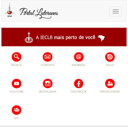
Toggle
naviga
BUSCA
CONTATO
WEBMAIL
ISSUU
YOUTUBE
INSTAGRAM
FACEBOOK
PRIVACIDADE
SIG